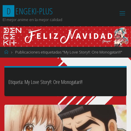
Saltar
D
E
N
G
E
K
I
-
P
L
U
S
al
contenido
El mejor anime en la mejor calidad
Página
Publicaciones etiquetadas "My Love Story!!: Ore Monogatari!!"
de
Inicio
Etiqueta:
My Love Story!!: Ore Monogatari!!