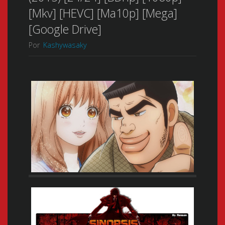
[Mkv] [HEVC] [Ma10p] [Mega]
[Google Drive]
Por
Kashywasaky