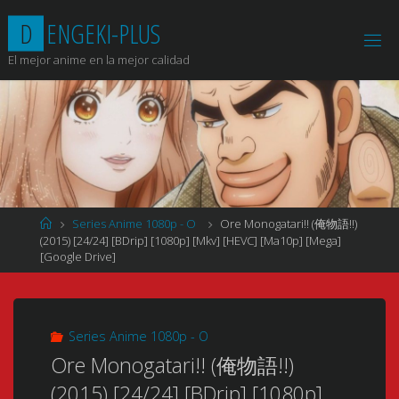
Saltar
D
E
N
G
E
K
I
-
P
L
U
S
al
contenido
El mejor anime en la mejor calidad
Página
Series Anime 1080p - O
Ore Monogatari!! (俺物語!!)
de
(2015) [24/24] [BDrip] [1080p] [Mkv] [HEVC] [Ma10p] [Mega]
Inicio
[Google Drive]
Series Anime 1080p - O
Ore Monogatari!! (俺物語!!)
(2015) [24/24] [BDrip] [1080p]