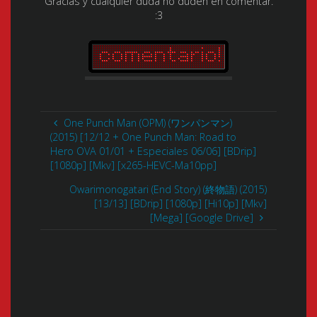
Gracias y cualquier duda no duden en comentar.
:3
One Punch Man (OPM) (ワンパンマン)
(2015) [12/12 + One Punch Man: Road to
Hero OVA 01/01 + Especiales 06/06] [BDrip]
[1080p] [Mkv] [x265-HEVC-Ma10pp]
Owarimonogatari (End Story) (終物語) (2015)
[13/13] [BDrip] [1080p] [Hi10p] [Mkv]
[Mega] [Google Drive]