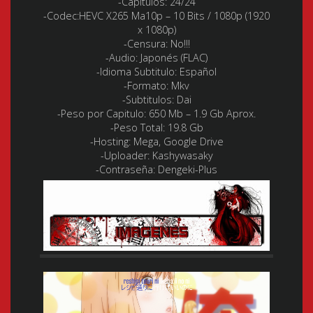
-Capítulos: 24/24
-Codec:HEVC X265 Ma10p – 10 Bits / 1080p (1920
x 1080p)
-Censura: No!!!
-Audio: Japonés (FLAC)
-Idioma Subtitulo: Español
-Formato: Mkv
-Subtitulos: Dai
-Peso por Capitulo: 650 Mb – 1.9 Gb Aprox.
-Peso Total: 19.8 Gb
-Hosting: Mega, Google Drive
-Uploader:
Kashywasaky
-Contraseña: Dengeki-Plus