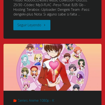
-Titulo: Robotics;Notes Music Collection -Discos:
the
25/30 -Códec: Mp3-FLAC -Peso Total: 8,05 Gb -
Hosting: Terabox -Uploader: Dengeki Team -Pass:
Ninth
dengeki-plus Nota: Si alguno sabe si falta …
Planet)
"Robotics;Notes
Seguir Leyendo
(シ
(ロ
ド
ボ
ニ
テ
ア
ィ
の
ク
騎
ス・
士
ノ
Series Anime 1080p - K
第