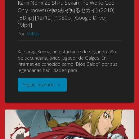
ー
Kami Nomi Zo Shiru Sekai (The World God
Only Knows) (神のみぞ知るセカイ) (2010)
九
ツ)
[BDrip] [12/12] [1080p] [Google Drive]
[Mp4]
惑
Music
Por
Sebas
星
Collection
戦
Katsuragi Keima, un estudiante de segundo año
[25/30]
de secundaria, ávido jugador de Galges. En
Internet es conocido como “Dios Caído”, por sus
役)
[Flac/Mp3]"
legendarias habilidades para …
Music
"Kami
Seguir Leyendo
Collection
Nomi
[03/04]
Zo
[Flac/Mp3]"
Shiru
Sekai