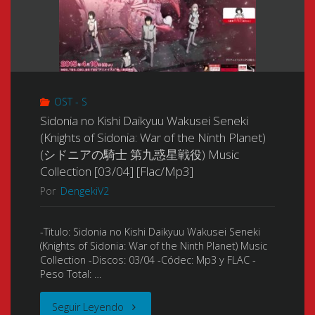
ム
(스
[Flac/Mp3]"
-)
텔
[2021]
라
[04/04
OST - S
블
Sidonia no Kishi Daikyuu Wakusei Seneki
+
레
(Knights of Sidonia: War of the Ninth Planet)
(シドニアの騎士 第九惑星戦役) Music
Scans
이
Collection [03/04] [Flac/Mp3]
+
Por
DengekiV2
드)
Booklet]
Music
-Titulo: Sidonia no Kishi Daikyuu Wakusei Seneki
(Knights of Sidonia: War of the Ninth Planet) Music
[Mp3]"
Collection
Collection -Discos: 03/04 -Códec: Mp3 y FLAC -
Peso Total: …
[2024
"Sidonia
Seguir Leyendo
–