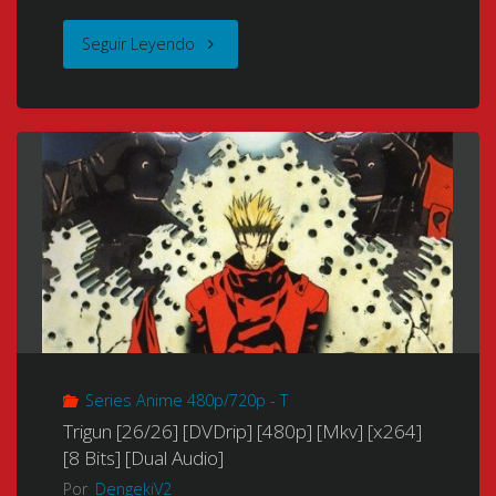
る
"Fullmetal
Seguir Leyendo
セ
Alchemist
カ
(Hagane
イ)
no
(2010)
Renkinjutsushi)
[BDrip]
(鋼
[12/12]
の
[1080p]
錬
Series Anime 480p/720p - T
[Google
金
Trigun [26/26] [DVDrip] [480p] [Mkv] [x264]
Drive]
[8 Bits] [Dual Audio]
術
Por
DengekiV2