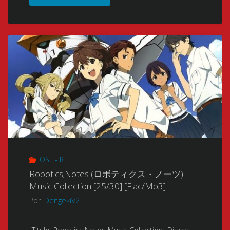
no
2025]
Kishi
[05/
Daikyuu
¿?]
Wakusei
[Flac/Mp3]"
Seneki
(Knights
of
OST - R
Sidonia:
Robotics;Notes (ロボティクス・ノーツ)
Music Collection [25/30] [Flac/Mp3]
War
Por
DengekiV2
of