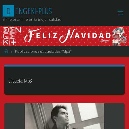
Saltar
D
E
N
G
E
K
I
-
P
L
U
S
al
contenido
El mejor anime en la mejor calidad
Página
Publicaciones etiquetadas "Mp3"
de
Inicio
Etiqueta:
Mp3