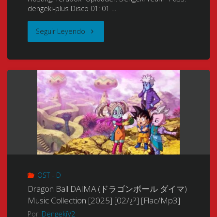
dengeki-plus Disco 01: 01 …
[Mp3
"GO
Seguir Leyendo
–
SEGA
FLAC]"
–
60th
ANNIVERSARY
Album
(-
OST - D
ゴ
Dragon Ball DAIMA (ドラゴンボール ダイマ)
ー
Music Collection [2025] [02/¿?] [Flac/Mp3]
Por
DengekiV2