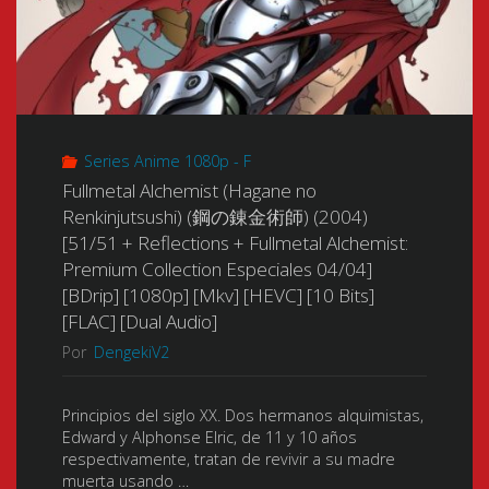
(The
World
God
Series Anime 1080p - F
Only
Fullmetal Alchemist (Hagane no
Renkinjutsushi) (鋼の錬金術師) (2004)
Knows)
[51/51 + Reflections + Fullmetal Alchemist:
Premium Collection Especiales 04/04]
(神
[BDrip] [1080p] [Mkv] [HEVC] [10 Bits]
[FLAC] [Dual Audio]
の
Por
DengekiV2
み
Principios del siglo XX. Dos hermanos alquimistas,
ぞ
Edward y Alphonse Elric, de 11 y 10 años
respectivamente, tratan de revivir a su madre
知
muerta usando …