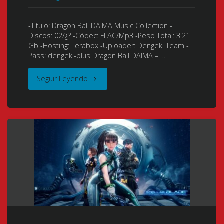
セ
ガ
-Titulo: Dragon Ball DAIMA Music Collection -
Discos: 02/¿? -Códec: FLAC/Mp3 -Peso Total: 3.21
–
Gb -Hosting: Terabox -Uploader: Dengeki Team -
Pass: dengeki-plus Dragon Ball DAIMA – …
シ
"Dragon
Seguir Leyendo
ッ
Ball
ク
DAIMA
ス
(ド
テ
ラ
ィ
ゴ
ー
ン
ス