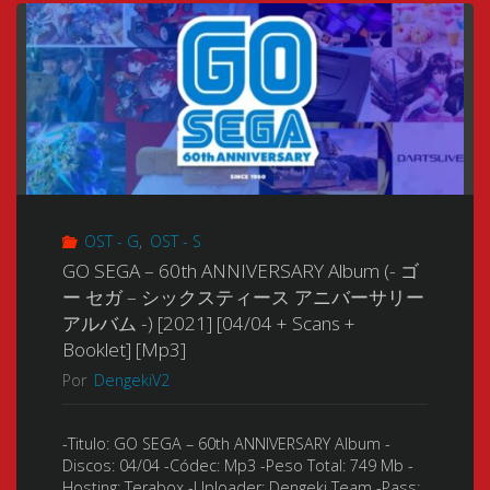
Music
Collection
[1992
–
2020]
OST - G
,
OST - S
[13/
GO SEGA – 60th ANNIVERSARY Album (- ゴ
¿?
ー セガ – シックスティース アニバーサリー
アルバム -) [2021] [04/04 + Scans +
+
Booklet] [Mp3]
Por
DengekiV2
Scans
+
-Titulo: GO SEGA – 60th ANNIVERSARY Album -
Discos: 04/04 -Códec: Mp3 -Peso Total: 749 Mb -
Booklet]
Hosting: Terabox -Uploader: Dengeki Team -Pass: