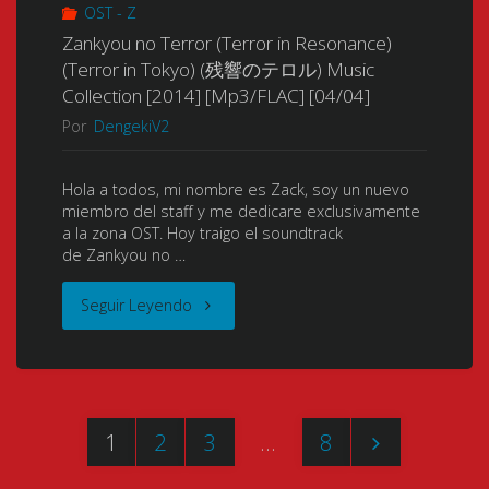
Especiales
OST - Z
[Dual
Zankyou no Terror (Terror in Resonance)
04/04]
(Terror in Tokyo) (残響のテロル) Music
Audio]"
Collection [2014] [Mp3/FLAC] [04/04]
[BDrip]
Por
DengekiV2
[1080p]
Hola a todos, mi nombre es Zack, soy un nuevo
[Mkv]
miembro del staff y me dedicare exclusivamente
a la zona OST. Hoy traigo el soundtrack
[HEVC]
de Zankyou no …
[10
"Zankyou
Seguir Leyendo
Bits]
no
[FLAC]
Terror
[Dual
1
2
3
…
8
(Terror
Paginación
Audio]"