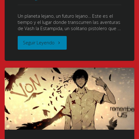
[Mp4]"
師)
Un planeta lejano, un futuro lejano… Este es el
(2004)
tiempo y el lugar donde transcurren las aventuras
de Vash la Estampida, un solitario pistolero que …
[51/51
"Trigun
Seguir Leyendo
+
[26/26]
Reflections
[DVDrip]
+
[480p]
Fullmetal
[Mkv]
Alchemist:
[x264]
Premium
[8
Collection
Bits]