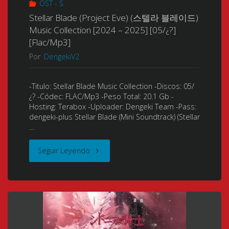
OST - S
ボ
ア
Stellar Blade (Project Eve) (스텔라 블레이드)
ー
Music Collection [2024 – 2025] [05/¿?]
ニ
[Flac/Mp3]
ル
Por
DengekiV2
バ
ダ
ー
-Titulo: Stellar Blade Music Collection -Discos: 05/
イ
¿? -Códec: FLAC/Mp3 -Peso Total: 20.1 Gb -
サ
Hosting: Terabox -Uploader: Dengeki Team -Pass:
マ)
dengeki-plus Stellar Blade (Mini Soundtrack) (Stellar
リ
…
Music
ー
"Stellar
Seguir Leyendo
Collection
ア
Blade
[2025]
ル
(Project
[02/
バ
Eve)
¿?]