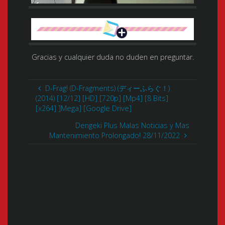
Gracias y cualquier duda no duden en preguntar.
D-Frag! (D-Fragments) (ディーふらぐ！)
(2014) [12/12] [HD] [720p] [Mp4] [8 Bits]
[x264] ]Mega] [Google Drive]
Dengeki Plus Malas Noticias y Mas
Mantenimiento Prolongado! 28/11/2022