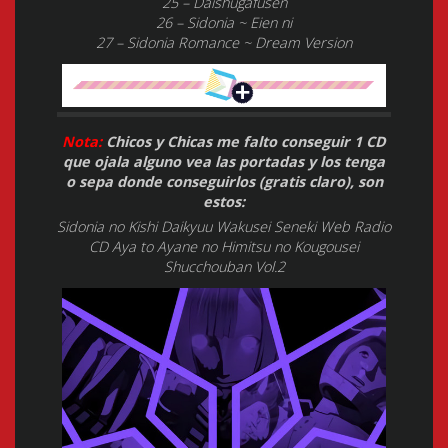
25 – Daishugafusen
26 – Sidonia ~ Eien ni
27 – Sidonia Romance ~ Dream Version
Nota:
Chicos y Chicas me falto conseguir 1 CD
que ojala alguno vea las portadas y los tenga
o sepa donde conseguirlos (gratis claro), son
estos:
Sidonia no Kishi Daikyuu Wakusei Seneki Web Radio
CD Aya to Ayane no Himitsu no Kougousei
Shucchouban Vol.2