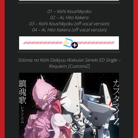
01 – Kishi Koushikyoku
02 – Ai, Hito Kakera
03 – Kishi Koushikyoku (off vocal version)
04 – Ai, Hito Kakera (off vocal version)
Sidonia no Kishi Daikyuu Wakusei Seneki ED Single –
Requiem [CustomiZ]