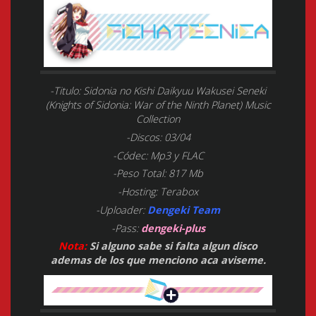
-Titulo: Sidonia no Kishi Daikyuu Wakusei Seneki
(Knights of Sidonia: War of the Ninth Planet) Music
Collection
-Discos: 03/04
-Códec: Mp3 y FLAC
-Peso Total: 817 Mb
-Hosting: Terabox
-Uploader:
Dengeki Team
-Pass:
dengeki-plus
Nota:
Si alguno sabe si falta algun disco
ademas de los que menciono aca aviseme.