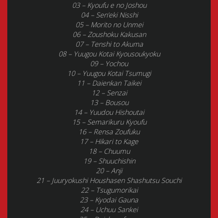
03 – Kyoufu e no Joshou
04 – Sen’eki Nisshi
05 – Morito no Unmei
06 – Zoushoku Kakusan
07 – Tenshi to Akuma
08 – Yuugou Kotai Kyousoukyoku
09 – Yochou
10 – Yuugou Kotai Tsumugi
11 – Daienkan Taikei
12 – Senzai
13 – Bousou
14 – Yuudou Hishoutai
15 – Semarikuru Kyoufu
16 – Rensa Zoufuku
17 – Hikari to Kage
18 – Chuumu
19 – Shuuchishin
20 – Anji
21 – Juuryokushi Houshasen Shashutsu Souchi
22 – Tsugumorikai
23 – Kyodai Gauna
24 – Uchuu Sankei