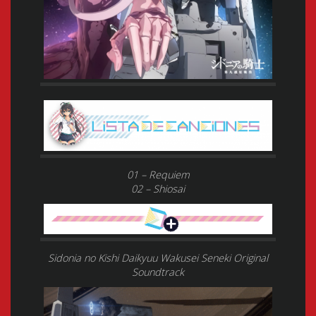
01 – Requiem
02 – Shiosai
Sidonia no Kishi Daikyuu Wakusei Seneki Original
Soundtrack