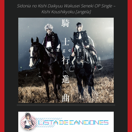
Sidonia no Kishi Daikyuu Wakusei Seneki OP Single –
Kishi Koushikyoku [angela]