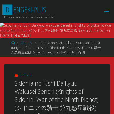
Saltar
D
E
N
G
E
K
I
-
P
L
U
S
al
contenido
El mejor anime en la mejor calidad
Página
OST - S
Sidonia no Kishi Daikyuu Wakusei Seneki
de
(Knights of Sidonia: War of the Ninth Planet) (シドニアの騎士
Inicio
第九惑星戦役) Music Collection [03/04] [Flac/Mp3]
OST - S
Sidonia no Kishi Daikyuu
Wakusei Seneki (Knights of
Sidonia: War of the Ninth Planet)
(シドニアの騎士 第九惑星戦役)