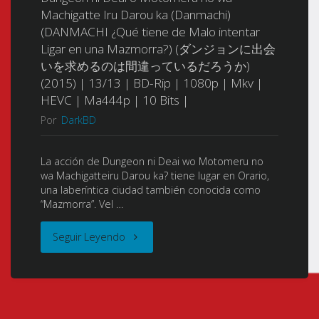
Machigatte Iru Darou ka (Danmachi)
ょ
(DANMACHI ¿Qué tiene de Malo intentar
Ligar en una Mazmorra?) (ダンジョンに出会
ん
いを求めるのは間違っているだろうか)
(2015) | 13/13 | BD-Rip | 1080p | Mkv |
-
HEVC | Ma444p | 10 Bits |
艦
Por
DarkBD
こ
La acción de Dungeon ni Deai wo Motomeru no
wa Machigatteiru Darou ka? tiene lugar en Orario,
れ-)
una laberíntica ciudad también conocida como
“Mazmorra”. Vel …
(2015)
"Dungeon
Seguir Leyendo
|
ni
12/12
Deai
|