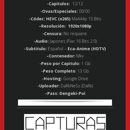
-Capitulos
:
12/12
-Ovas/Especiales
:
00/00
-Códec
:
HEVC (x265)
Ma444p 10 Bits
–
Resolución:
1920x1080p
-Censura
:
No requiere.
-Audio
:
Japones (Flac 16 Bits 2.0)
-Subtitulo
:
Español –
Eca-Anime (HDTV)
–
Contenedor:
Mkv
-Peso por Capitulo
:
1 Gb
-Peso
Completo
: 13 Gb
-Hosting
:
Google Drive
-Uploader
:
DaRkNeSs (DaRk)
–
Pass: Dengeki-Poi