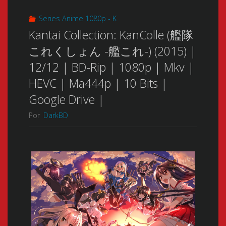
Series Anime 1080p - K
Kantai Collection: KanColle (艦隊
これくしょん -艦これ-) (2015) |
12/12 | BD-Rip | 1080p | Mkv |
HEVC | Ma444p | 10 Bits |
Google Drive |
Por
DarkBD