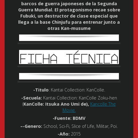
barcos de guerra japoneses de la Segunda
Guerra Mundial. El protagonismo recae sobre
Fubuki, un destructor de clase especial que
llega a la base Chinjufu para entrenar junto a
otras Kan-musume
-Titulo
: Kantai Collection: KanColle.
-Secuela
:
Kantai Collection: KanColle Zoku-hen
(
KanColle: Itsuka Ano Umi de),
Kancolle The
Movie.
-Fuente
: BDMV
–
-Genero
:
School, Sci-Fi, Slice of Life, Militar, Poi.
-Año
:
2015