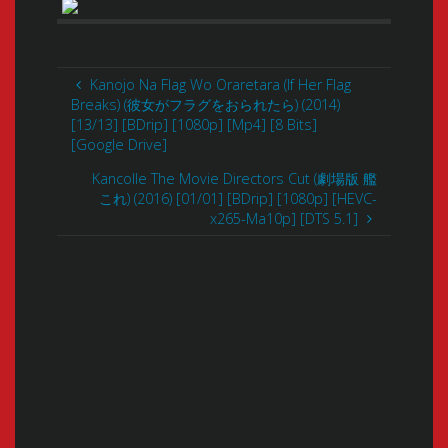
Kanojo Na Flag Wo Oraretara (If Her Flag
Breaks) (彼女がフラグをおられたら) (2014)
[13/13] [BDrip] [1080p] [Mp4] [8 Bits]
[Google Drive]
Kancolle The Movie Directors Cut (劇場版 艦
これ) (2016) [01/01] [BDrip] [1080p] [HEVC-
x265-Ma10p] [DTS 5.1]