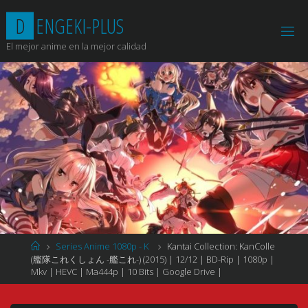
Saltar
D
E
N
G
E
K
I
-
P
L
U
S
al
contenido
El mejor anime en la mejor calidad
Página
Series Anime 1080p - K
Kantai Collection: KanColle
de
(艦隊これくしょん -艦これ-) (2015) | 12/12 | BD-Rip | 1080p |
Inicio
Mkv | HEVC | Ma444p | 10 Bits | Google Drive |