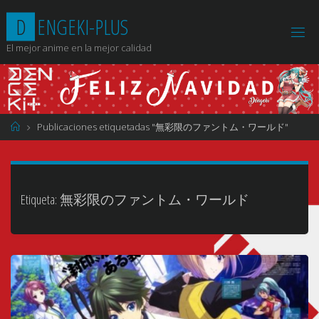
Saltar
D
E
N
G
E
K
I
-
P
L
U
S
al
contenido
El mejor anime en la mejor calidad
Página
Publicaciones etiquetadas "無彩限のファントム・ワールド"
de
Inicio
Etiqueta:
無彩限のファントム・ワールド