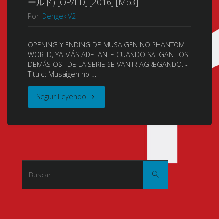
ールド) [OP/ED] [2016] [Mp3]
Por
DengekiV2
限
の
OPENING Y ENDING DE MUSAIGEN NO PHANTOM
WORLD, YA MÁS ADELANTE CUANDO SALGAN LOS
フ
DEMÁS OST DE LA SERIE SE VAN IR AGREGANDO. -
Titulo: Musaigen no …
ァ
"Musaigen
Seguir Leyendo
ン
no
ト
Phantom
ム・
World
ワ
Buscar:
Buscar
(Myriad
ー
Colors
ル