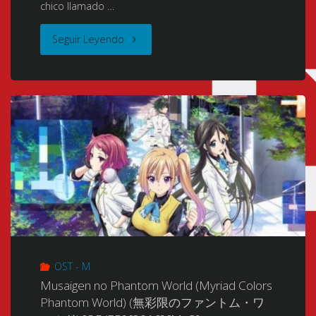
chico llamado …
"Musaigen
Seguir Leyendo
no
Phantom
World
(Myriad
Colors
Phantom
World)
OST - M
(無
Musaigen no Phantom World (Myriad Colors
Phantom World) (無彩限のファントム・ワ
彩