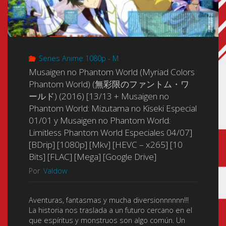
Series Anime 1080p - M
Musaigen no Phantom World (Myriad Colors
Phantom World) (無彩限のファントム・ワ
ールド) (2016) [13/13 + Musaigen no
Phantom World: Mizutama no Kiseki Especial
01/01 y Musaigen no Phantom World:
Limitless Phantom World Especiales 04/07]
[BDrip] [1080p] [Mkv] [HEVC – x265] [10
Bits] [FLAC] [Mega] [Google Drive]
Por
Valdow
Aventuras, fantasmas y mucha diversionnnnnn!!!
La historia nos traslada a un futuro cercano en el
que espíritus y monstruos son algo común. Un