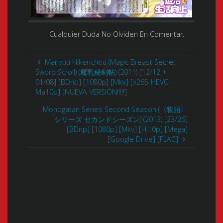
Cualquier Duda No Olviden En Comentar.
Manyuu Hikenchou (Magic Breast Secret
Sword Scroll) (魔乳秘剣帖) (2011) [12/12 +
01/08] [BDrip] [1080p] [Mkv] [x265-HEVC-
Ma10p] [NUEVA VERSIÓN!!!!!]
Monogatari Series Second Season (〈物語〉
シリーズ セカンドシーズン) (2013) [23/26]
[BDrip] [1080p] [Mkv] [Hi10p] [Mega]
[Google Drive] [FLAC]