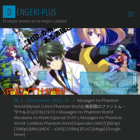
Saltar
D
E
N
G
E
K
I
-
P
L
U
S
al
contenido
El mejor anime en la mejor calidad
Página
Series Anime 1080p - M
Musaigen no Phantom
de
World (Myriad Colors Phantom World) (無彩限のファントム・
Inicio
ワールド) (2016) [13/13 + Musaigen no Phantom World:
Mizutama no Kiseki Especial 01/01 y Musaigen no Phantom
World: Limitless Phantom World Especiales 04/07] [BDrip]
[1080p] [Mkv] [HEVC – x265] [10 Bits] [FLAC] [Mega] [Google
Drive]