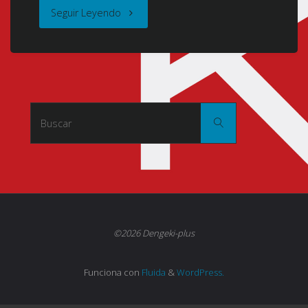
"Seikimatsu
Seguir Leyendo
Occult
Academy
(Seikimatsu
Buscar:
Buscar
Occult
Gakuin)
(Occult
Academy)
©2026 Dengeki-plus
(Zaidanhoujin
Funciona con
Fluida
&
WordPress.
Occult
Designer