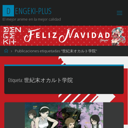
Saltar
D
E
N
G
E
K
I
-
P
L
U
S
al
contenido
El mejor anime en la mejor calidad
Página
Publicaciones etiquetadas "世紀末オカルト学院"
de
Inicio
Etiqueta:
世紀末オカルト学院