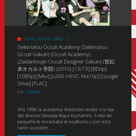
Series Anime 1080p - S
Seikimatsu Occult Academy (Seikimatsu
Occult Gakuin) (Occult Academy)
(Zaidanhoujin Occult Designer Gakuin) (世紀
末オカルト学院) (2010) [13/13] [BDrip]
[1080p] [Mkv] [x265-HEVC-Ma10p] [Google
Drive] [FLAC]
Por
Valdow
Año 1999, la academia Waldstein recibe a la hija
del director llamada Maya Kushamiro. A ella de
pequeña le encantaba el ocultismo y por esta
razón su padre …