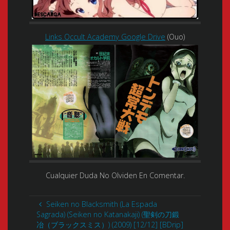
Links Occult Academy Google Drive
(Ouo)
Cualquier Duda No Olviden En Comentar.
Seiken no Blacksmith (La Espada
Sagrada) (Seiken no Katanakaji) (聖剣の刀鍛
冶（ブラックスミス）) (2009) [12/12] [BDrip]