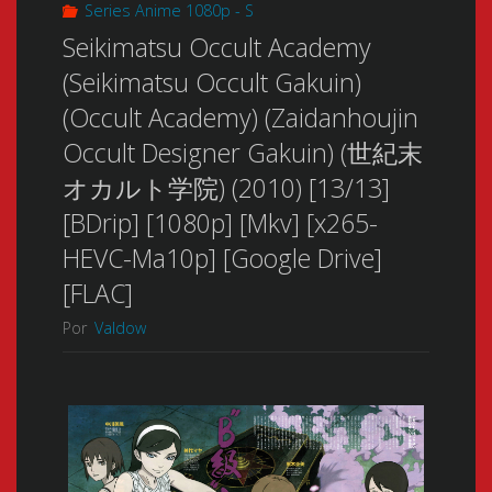
Series Anime 1080p - S
Seikimatsu Occult Academy
(Seikimatsu Occult Gakuin)
(Occult Academy) (Zaidanhoujin
Occult Designer Gakuin) (世紀末
オカルト学院) (2010) [13/13]
[BDrip] [1080p] [Mkv] [x265-
HEVC-Ma10p] [Google Drive]
[FLAC]
Por
Valdow