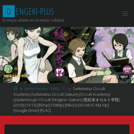
Saltar
D
E
N
G
E
K
I
-
P
L
U
S
al
contenido
El mejor anime en la mejor calidad
Página
Series Anime 1080p - S
Seikimatsu Occult
de
Academy (Seikimatsu Occult Gakuin) (Occult Academy)
Inicio
(Zaidanhoujin Occult Designer Gakuin) (世紀末オカルト学院)
(2010) [13/13] [BDrip] [1080p] [Mkv] [x265-HEVC-Ma10p]
[Google Drive] [FLAC]