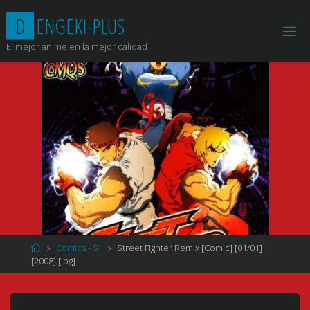
Saltar
D
E
N
G
E
K
I
-
P
L
U
S
al
contenido
El mejor anime en la mejor calidad
Página
Comics - S
Street Fighter Remix [Comic] [01/01]
de
[2008] [Jpg]
Inicio