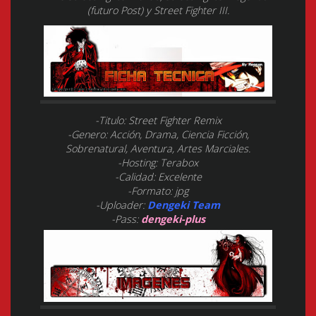
(futuro Post) y Street Fighter III.
-Titulo: Street Fighter Remix
-Genero: Acción, Drama, Ciencia Ficción,
Sobrenatural, Aventura, Artes Marciales.
-Hosting: Terabox
-Calidad: Excelente
-Formato: jpg
-Uploader:
Dengeki Team
-Pass:
dengeki-plus