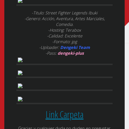
-Titulo: Street Fighter Legends Ibuki
-Genero: Acción, Aventura, Artes Marciales,
Comedia.
-Hosting: Terabox
-Calidad: Excelente
-Formato: jpg
-Uploader:
Dengeki Team
-Pass:
dengeki-plus
Link Carpeta
Gracias y cualquier duda no duden en preguntar.