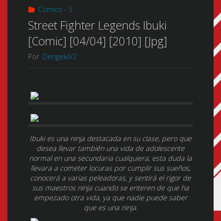
Comics - S
Street Fighter Legends Ibuki
[Comic] [04/04] [2010] [Jpg]
Por
DengekiV2
Ibuki es una ninja destacada en su clase, pero que
desea llevar también una vida de adolescente
normal en una secundaria cualquiera, esta duda la
llevara a cometer locuras por cumplir sus sueños,
conocerá a varias peleadoras, y sentirá el rigor de
sus maestros ninja cuando se enteren de que ha
empezado otra vida, ya que nadie puede saber
que es una ninja.