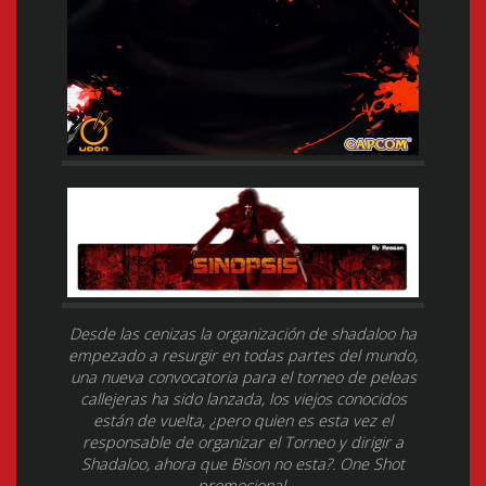
Desde las cenizas la organización de shadaloo ha
empezado a resurgir en todas partes del mundo,
una nueva convocatoria para el torneo de peleas
callejeras ha sido lanzada, los viejos conocidos
están de vuelta, ¿pero quien es esta vez el
responsable de organizar el Torneo y dirigir a
Shadaloo, ahora que Bison no esta?. One Shot
promocional.