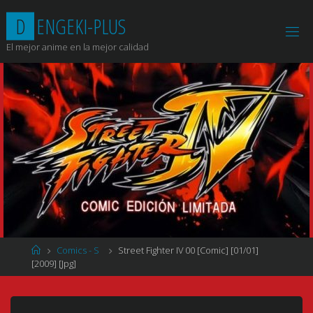
Saltar
D
E
N
G
E
K
I
-
P
L
U
S
al
contenido
El mejor anime en la mejor calidad
Página
Comics - S
Street Fighter IV 00 [Comic] [01/01]
de
[2009] [Jpg]
Inicio