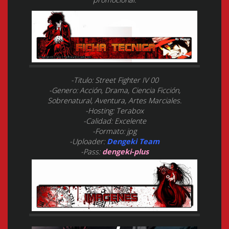
-Titulo: Street Fighter IV 00
-Genero: Acción, Drama, Ciencia Ficción,
Sobrenatural, Aventura, Artes Marciales.
-Hosting: Terabox
-Calidad: Excelente
-Formato: jpg
-Uploader:
Dengeki Team
-Pass:
dengeki-plus