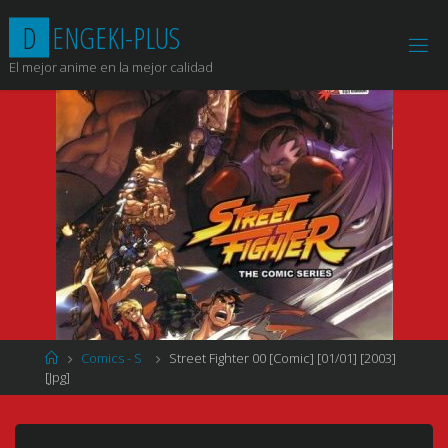
Saltar
D
E
N
G
E
K
I
-
P
L
U
S
al
contenido
El mejor anime en la mejor calidad
Página
Comics - S
Street Fighter 00 [Comic] [01/01] [2003]
de
[Jpg]
Inicio