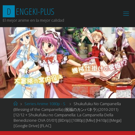
Saltar
D
E
N
G
E
K
I
-
P
L
U
S
al
contenido
El mejor anime en la mejor calidad
Página
Series Anime 1080p - S
Shukufuku No Campanella
de
(Blessing of the Campanella) (祝福のカンパネラ) (2010-2011)
Inicio
[12/12 + Shukufuku no Campanella: La Campanella Della
Benedizione OVA 01/01] [BDrip] [1080p] [Mkv] [Hi10p] [Mega]
[Google Drive] [FLAC]