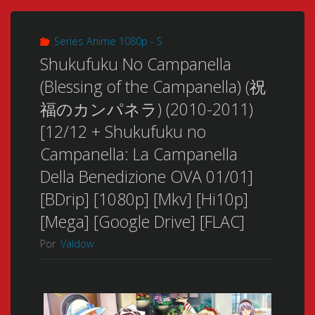
Series Anime 1080p - S
Shukufuku No Campanella
(Blessing of the Campanella) (祝
福のカンパネラ) (2010-2011)
[12/12 + Shukufuku no
Campanella: La Campanella
Della Benedizione OVA 01/01]
[BDrip] [1080p] [Mkv] [Hi10p]
[Mega] [Google Drive] [FLAC]
Por
Valdow