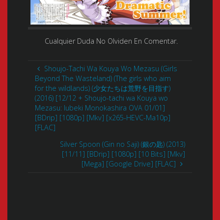
Cualquier Duda No Olviden En Comentar.
Shoujo-Tachi Wa Kouya Wo Mezasu (Girls
Beyond The Wasteland) (The girls who aim
for the wildlands) (少女たちは荒野を目指す)
(2016) [12/12 + Shoujo-tachi wa Kouya wo
Mezasu: Iubeki Monokashira OVA 01/01]
[BDrip] [1080p] [Mkv] [x265-HEVC-Ma10p]
[FLAC]
Silver Spoon (Gin no Saji) (銀の匙) (2013)
[11/11] [BDrip] [1080p] [10 Bits] [Mkv]
[Mega] [Google Drive] [FLAC]