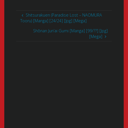
Shitsurakuen (Paradise Lost – NAOMURA
Tooru) [Manga] [24/24] [Jpg] [Mega]
Shōnan Jun’ai Gumi [Manga] [99/??] [Jpg]
[Mega]