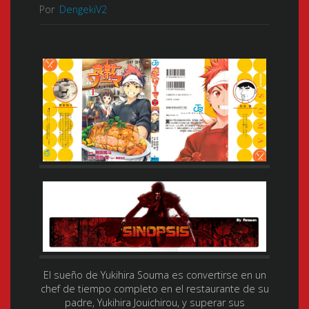
Por
DengekiV2
El sueño de Yukihira Souma es convertirse en un
chef de tiempo completo en el restaurante de su
padre, Yukihira Jouichirou, y superar sus