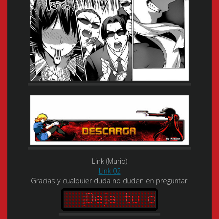
Link (Murio)
Link 02
Gracias y cualquier duda no duden en preguntar.