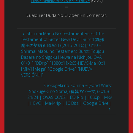
LINKS SHINMAI GOOGLE DRIVE
(OUO)
Cualquier Duda No Olviden En Comentar.
Shinmai Maou No Testament Burst (The
Testament of Sister New Devil: Burst) (新妹
魔王の契約者 BURST) (2015-2016) [10/10 +
Shinmai Maou no Testament Burst: Toujou
Basara no Shigoku Heiwa na Nichijou OVA
01/01] [BDrip] [1080p] [x265-HEVC-Ma10p]
[Mkv] [Mega] [Google Drive] [NUEVA
VERSIÓN!!!!!]
Shokugeki no Souma ~ (Food Wars:
Shokugeki no Soma) (食戟のソーマ) (2015) |
24/24 | OVAS 00/02 | BD-Rip | 1080p | Mkv
| HEVC | Ma444p | 10 Bits | Google Drive |