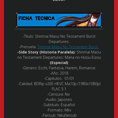
-Titulo:
Shinmai Maou No Testament Burst
Departures.
-Precuela:
Shinmai Maou No Testament Burst.
-Side Story (Historia Paralela):
Shinmai Maou
no Testament Departures: Maria no Hizou Eizou
(Especial)
-Genero: Ecchi, Fantasia, Harem, Romance.
-Año: 2018
-Capitulos: 01/01
-Calidad: BDRip x265 HEVC Ma10p (1980x1080p)
FLAC 5.1
-Censura: No
-Audio: Japones
-Subtitulo: Español
-Formato: Mkv
-Fansub: Nikufansub