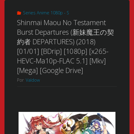
Series Anime 1080p - S
Shinmai Maou No Testament
Burst Departures (新妹魔王の契
約者 DEPARTURES) (2018)
[01/01] [BDrip] [1080p] [x265-
HEVC-Ma10p-FLAC 5.1] [Mkv]
[Mega] [Google Drive]
Por
Valdow