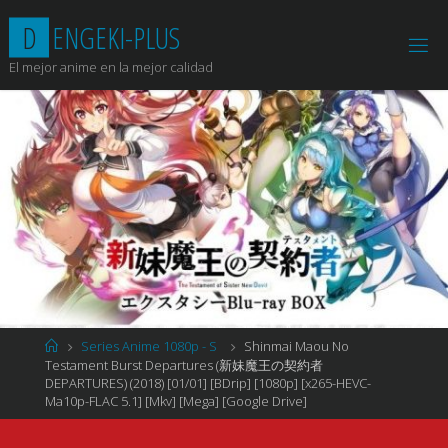
Saltar
D
E
N
G
E
K
I
-
P
L
U
S
al
contenido
El mejor anime en la mejor calidad
Página
Series Anime 1080p - S
Shinmai Maou No
de
Testament Burst Departures (新妹魔王の契約者
Inicio
DEPARTURES) (2018) [01/01] [BDrip] [1080p] [x265-HEVC-
Ma10p-FLAC 5.1] [Mkv] [Mega] [Google Drive]