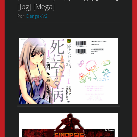
[Jpg] [Mega]
Por
DengekiV2