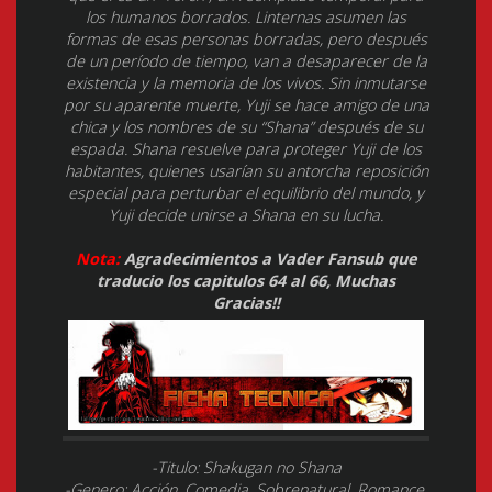
los humanos borrados. Linternas asumen las
formas de esas personas borradas, pero después
de un período de tiempo, van a desaparecer de la
existencia y la memoria de los vivos. Sin inmutarse
por su aparente muerte, Yuji se hace amigo de una
chica y los nombres de su “Shana” después de su
espada. Shana resuelve para proteger Yuji de los
habitantes, quienes usarían su antorcha reposición
especial para perturbar el equilibrio del mundo, y
Yuji decide unirse a Shana en su lucha.
Nota:
Agradecimientos a Vader Fansub que
traducio los capitulos 64 al 66, Muchas
Gracias!!
-Titulo: Shakugan no Shana
-Genero: Acción, Comedia, Sobrenatural, Romance,