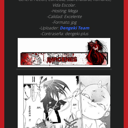
Vida Escolar.
-Hosting: Mega
-Calidad: Excelente
-Formato: jpg
-Uploader:
Dengeki Team
-Contraseña: dengeki-plus