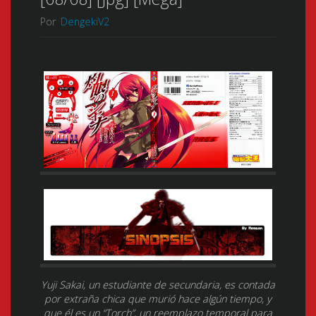
Por
DengekiV2
Yuji Sakai, un estudiante de secundaria, es contada
por extraña chica que murió hace algún tiempo, y
que él es un “Torch”, un reemplazo temporal para