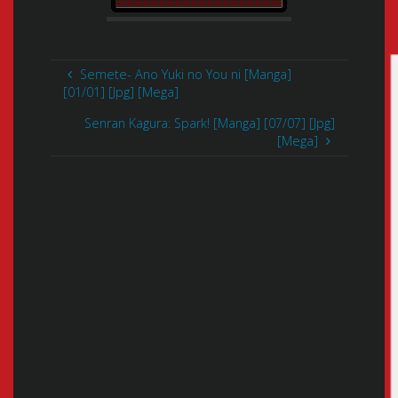
Semete- Ano Yuki no You ni [Manga]
[01/01] [Jpg] [Mega]
Senran Kagura: Spark! [Manga] [07/07] [Jpg]
[Mega]