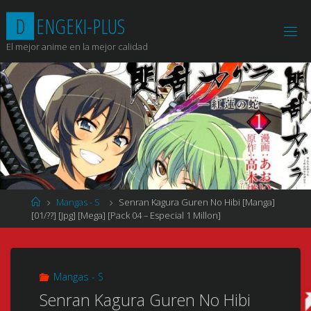
Saltar
D
E
N
G
E
K
I
-
P
L
U
S
al
contenido
El mejor anime en la mejor calidad
Página
Mangas - S
Senran Kagura Guren No Hibi [Manga]
de
[01/??] [Jpg] [Mega] [Pack 04 – Especial 1 Millon]
Inicio
Mangas - S
Senran Kagura Guren No Hibi