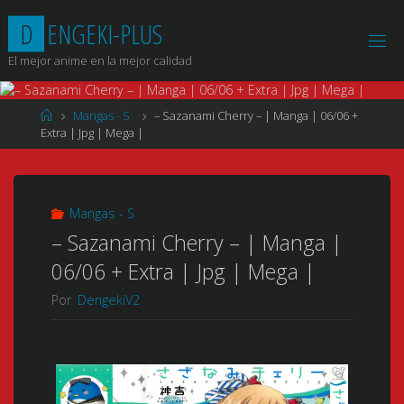
Saltar
D
E
N
G
E
K
I
-
P
L
U
S
al
contenido
El mejor anime en la mejor calidad
Página
Mangas - S
– Sazanami Cherry – | Manga | 06/06 +
de
Extra | Jpg | Mega |
Inicio
Mangas - S
– Sazanami Cherry – | Manga |
06/06 + Extra | Jpg | Mega |
Por
DengekiV2