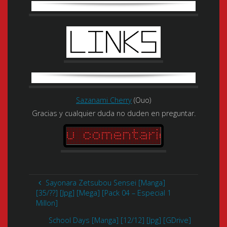
Sazanami Cherry
(Ouo)
Gracias y cualquier duda no duden en preguntar.
Sayonara Zetsubou Sensei [Manga]
[35/??] [Jpg] [Mega] [Pack 04 – Especial 1
Millon]
School Days [Manga] [12/12] [Jpg] [GDrive]