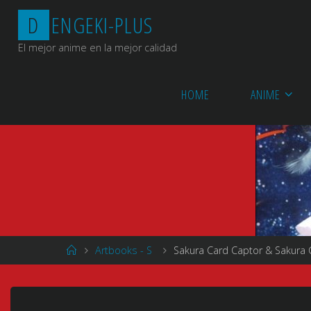
Saltar
D
E
N
G
E
K
I
-
P
L
U
S
al
contenido
El mejor anime en la mejor calidad
HOME
ANIME
Página
Artbooks - S
Sakura Card Captor & Sakura C
de
Inicio