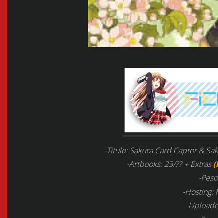
-Titulo: Sakura Card Captor & S
-Artbooks: 23/?? + Extras
(
-Peso
-Hosting: 
-Uploade