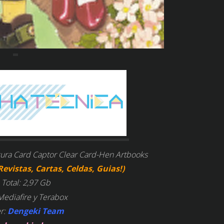
akura Card Captor Clear Card-Hen Artbooks
Revistas, Cartas, Celdas, Guias!)
 Total: 2,97 Gb
Mediafire y Terabox
r:
Dengeki Team