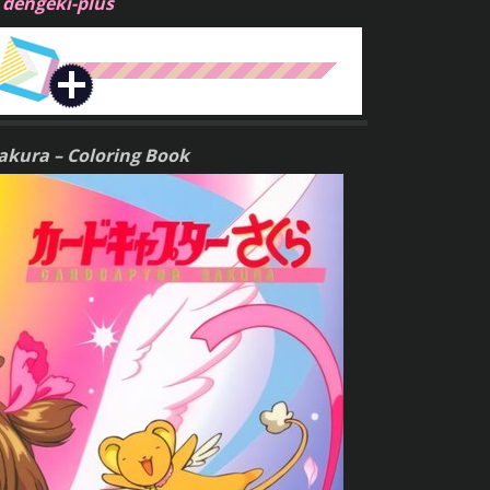
:
dengeki-plus
akura – Coloring Book