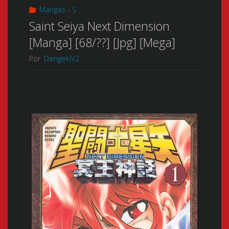
Mangas - S
Saint Seiya Next Dimension
[Manga] [68/??] [Jpg] [Mega]
Por
DengekiV2