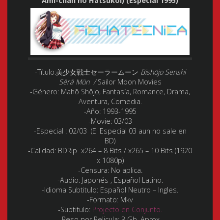
Ami-chan no Hatsukoi) (Especial 1995)
-Título:
美少女戦士セーラームーン
Bishōjo Senshi
Sērā Mūn /
Sailor Moon Movies
-Género:
Mahō Shōjo, Fantasía, Romance, Drama,
Aventura, Comedia.
-Año:
1993-1995
-Movie:
03/03
-Especial :
02/03 (El Especial 03 aun no sale en
BD)
-Calidad:
BDRip x264 – 8 Bits / x265 – 10 Bits (1920
x 1080p)
-Censura:
No aplica.
-Audio:
Japonés , Español Latino.
-Idioma Subtitulo:
Español Neutro – Ingles.
-Formato:
Mkv
-Subtitulo:
Projecto en Conjunto.
-Peso por Pelicula:
3 Gb. Aprox.