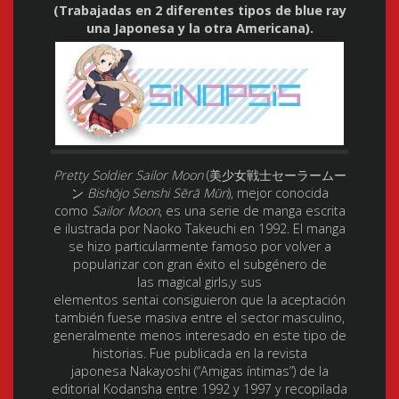
(Trabajadas en 2 diferentes tipos de blue ray
una Japonesa y la otra Americana).
Pretty Soldier Sailor Moon
(
美少女戦士セーラームー
ン
Bishōjo Senshi Sērā Mūn
), mejor conocida
como
Sailor Moon
, es una serie de manga escrita
e ilustrada por Naoko Takeuchi en 1992. El manga
se hizo particularmente famoso por volver a
popularizar con gran éxito el subgénero de
las magical girls,y sus
elementos sentai consiguieron que la aceptación
también fuese masiva entre el sector masculino,
generalmente menos interesado en este tipo de
historias.​ Fue publicada en la revista
japonesa Nakayoshi (“Amigas íntimas”) de la
editorial Kodansha entre 1992 y 1997 y recopilada