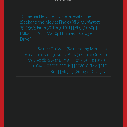
Saenai Heroine no Sodatekata Fine
(Saekano the Movie: Finale) (冴えない彼女の
育てかた Fine) (2019) [01/01] [BD] [1080p]
[Mkv] [HEVC] [Ma10p] [Extras] [Google
Drive]
Saint☆Onii-san (Saint Young Men: Las
Vacaciones de Jesús y Buda) (Saint☆Oniisan
(Movie)) (聖☆おにいさん) (2012-2013) [01/01
+ Ovas 02/02] [BDrip] [1080p] [Mkv] [10
Bits] [Mega] [Google Drive]