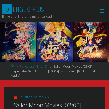
Saltar
D
E
N
G
E
K
I
-
P
L
U
S
al
contenido
El mejor anime en la mejor calidad
Página
Películas Anime - S
Sailor Moon Movies [03/03]
de
[Especiales 02/03] [BDrip] [1080p] [Mkv] [x264] [8 Bits] [Dual
Inicio
Audio]
Películas Anime - S
Sailor Moon Movies [03/03]