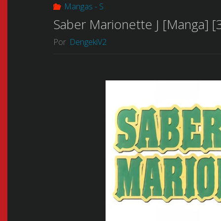
Mangas - S
Saber Marionette J [Manga] [
Por
DengekiV2