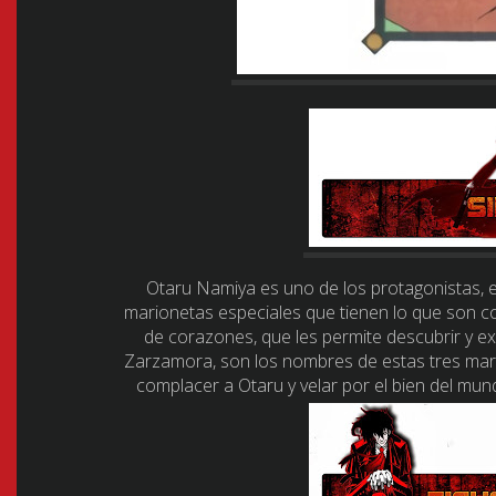
Otaru Namiya es uno de los protagonistas, e
marionetas especiales que tienen lo que son co
de corazones, que les permite descubrir y e
Zarzamora, son los nombres de estas tres mario
complacer a Otaru y velar por el bien del mun