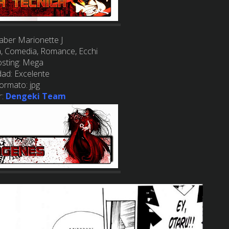
aber Marionette J
, Comedia, Romance, Ecchi
sting:
Mega
dad:
Excelente
ormato:
jpg
:
Dengeki Team