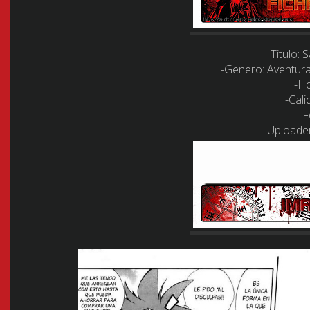
-Titulo:
S
-Genero:
Aventura
-Ho
-Cali
-F
-Uploader