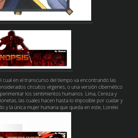
l cual en el transcurso del tiempo va encontrando las
nsiderados circuitos vírgenes, o una versión cibernético
xperimentar los sentimientos humanos. Lima, Cereza y
netas, las cuales hacen hasta lo imposible por cuidar y
do y la única mujer humana que queda en este, Lorelei.