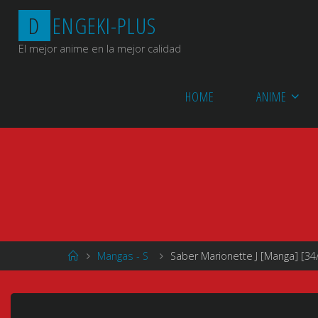
Saltar
D
E
N
G
E
K
I
-
P
L
U
S
al
contenido
El mejor anime en la mejor calidad
HOME
ANIME
Página
Mangas - S
Saber Marionette J [Manga] [34/
de
Inicio