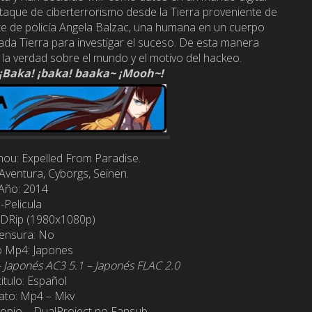
taque de ciberterrorismo desde la Tierra proveniente de
te de policía Angela Balzac, una humana en un cuerpo
olada Tierra para investigar el suceso. De esta manera
la verdad sobre el mundo y el motivo del hackeo.
¡Baka! ¡baka! baaka~ ¡Mooh~!
ihou: Expelled From Paradise.
Aventura, Cyborgs, Seinen.
-Año:
2014
-Pelicula
DRip (1980x1080p)
ensura
: No
o Mp4:
Japones
– Japonés AC3 5.1 – Japonés FLAC 2.0
itulo:
Español
ato:
Mp4 – Mkv
opio – DualProject no Fansub