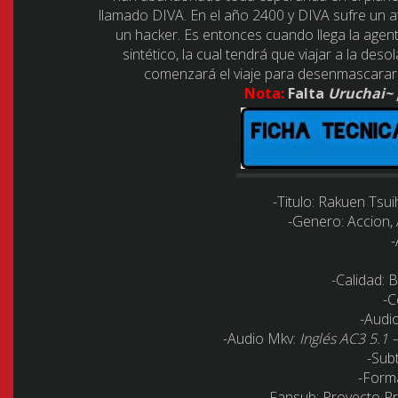
llamado DIVA. En el año 2400 y DIVA sufre un a
un hacker. Es entonces cuando llega la agen
sintético, la cual tendrá que viajar a la des
comenzará el viaje para desenmascarar 
Nota:
Falta
Uruchai~ 
-Titulo: Rakuen Tsu
-Genero:
Accion, 
-Calidad:
B
-C
-Audi
-Audio Mkv:
Inglés AC3 5.1 
-Subt
-Form
-Fansub:
Proyecto Pr