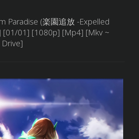
rom Paradise (楽園追放 -Expelled
] [01/01] [1080p] [Mp4] [Mkv ~
 Drive]