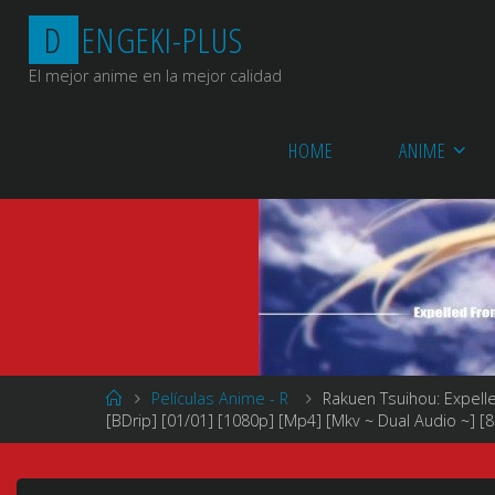
Saltar
D
E
N
G
E
K
I
-
P
L
U
S
al
contenido
El mejor anime en la mejor calidad
HOME
ANIME
Página
Películas Anime - R
Rakuen Tsuihou: Expell
de
[BDrip] [01/01] [1080p] [Mp4] [Mkv ~ Dual Audio ~] [8
Inicio