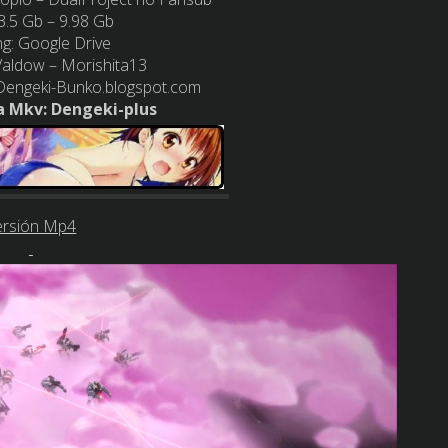
3.5 Gb –
9.98 Gb
ng: Google Drive
Valdow –
Morishita13
Dengeki-Bunko.blogspot.com
a Mkv: Dengeki-plus
ersión Mp4