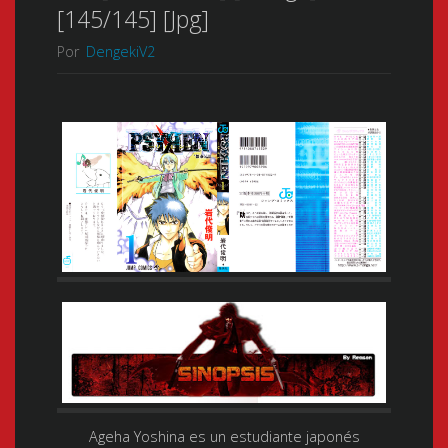
[145/145] [Jpg]
Por
DengekiV2
Ageha Yoshina es un estudiante japonés