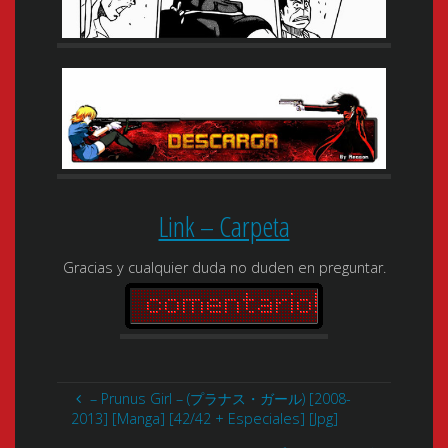
Link – Carpeta
Gracias y cualquier duda no duden en preguntar.
– Prunus Girl – (プラナス・ガール) [2008-
2013] [Manga] [42/42 + Especiales] [Jpg]