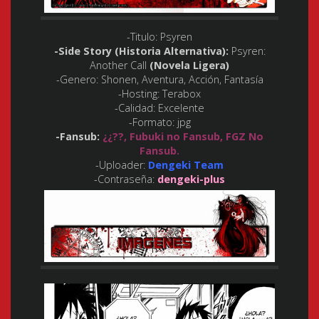
-Titulo:
Psyren
-Side Story (Historia Alternativa):
Psyren:
Another Call
(Novela Ligera)
-Genero:
Shonen, Aventura, Acción, Fantasía
-Hosting:
Terabox
-Calidad:
Excelente
-Formato:
jpg
-Fansub:
¿¿??, Fubuki no Fansub, FGZ No
Fansub.
-Uploader:
Dengeki Team
-Contraseña:
dengeki-plus