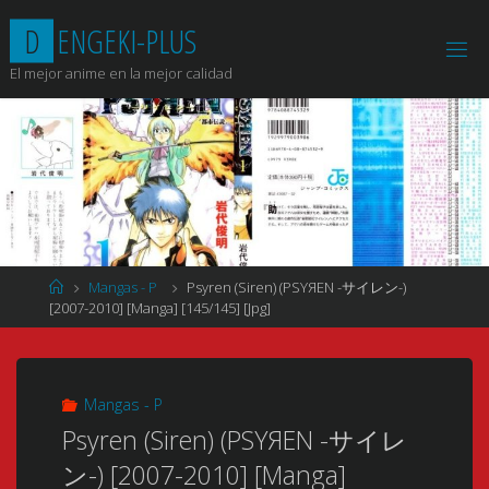
Saltar
D
E
N
G
E
K
I
-
P
L
U
S
al
contenido
El mejor anime en la mejor calidad
Página
Mangas - P
Psyren (Siren) (PSYЯEN -サイレン-)
de
[2007-2010] [Manga] [145/145] [Jpg]
Inicio
Mangas - P
Psyren (Siren) (PSYЯEN -サイレ
ン-) [2007-2010] [Manga]