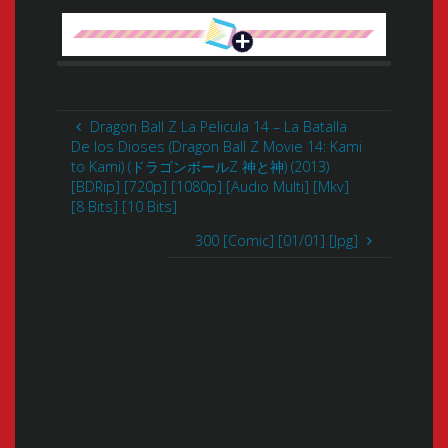
Dragon Ball Z La Pelicula 14 – La Batalla
De los Dioses (Dragon Ball Z Movie 14: Kami
to Kami) (ドラゴンボールZ 神と神) (2013)
[BDRip] [720p] [1080p] [Audio Multi] [Mkv]
[8 Bits] [10 Bits]
300 [Comic] [01/01] [Jpg]