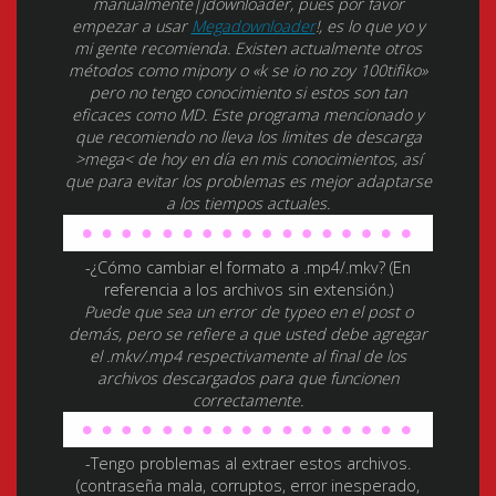
manualmente|jdownloader, pues por favor
empezar a usar
Megadownloader
!, es lo que yo y
mi gente recomienda. Existen actualmente otros
métodos como mipony o «k se io no zoy 100tifiko»
pero no tengo conocimiento si estos son tan
eficaces como MD. Este programa mencionado y
que recomiendo no lleva los limites de descarga
>mega< de hoy en día en mis conocimientos, así
que para evitar los problemas es mejor adaptarse
a los tiempos actuales.
-¿Cómo cambiar el formato a .mp4/.mkv? (En
referencia a los archivos sin extensión.)
Puede que sea un error de typeo en el post o
demás, pero se refiere a que usted debe agregar
el .mkv/.mp4 respectivamente al final de los
archivos descargados para que funcionen
correctamente.
-Tengo problemas al extraer estos archivos.
(contraseña mala, corruptos, error inesperado,