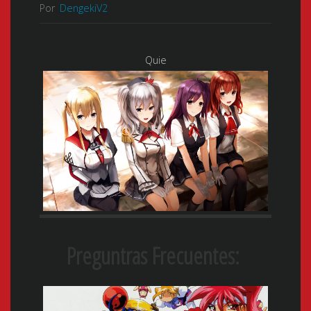
Por
DengekiV2
Quie
Preguntras Frecuentes: