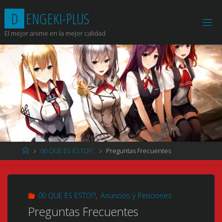
Saltar
D
E
N
G
E
K
I
-
P
L
U
S
al
contenido
El mejor anime en la mejor calidad
Página
00 QUE ES ESTO!?
Preguntas Frecuentes
de
Inicio
00 QUE ES ESTO!?
,
Anuncios y Peticiones
Preguntas Frecuentes