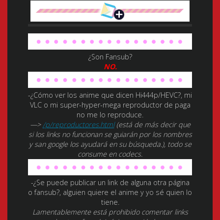
¿Son Fansub?
NO.
-¿Cómo ver los anime que dicen Hi444p/HEVC?, mi
VLC o mi super-hyper-mega reproductor de paga
no me lo reproduce.
—>
/p/reproductores.html
(está de más decir que
si los links no funcionan se guiarán por los nombres
y san google los ayudará en su búsqueda.), todo se
consume en codecs.
-¿Se puede publicar un link de alguna otra página
o fansub?, alguien quiere el anime y yo sé quien lo
tiene.
Lamentablemente está prohibido comentar links