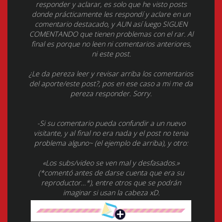
responder y aclarar, es solo que he visto posts
donde prácticamente les respondí y aclare en un
comentario destacado, y AUN así luego SIGUEN
COMENTANDO que tienen problemas con el rar. Al
final es porque no leen ni comentarios anteriores,
ni este post.
¿Le da pereza leer y revisar arriba los comentarios
del aporte/este post?, pos en ese caso a mi me da
pereza responder. Sorry.
-Si su comentario pueda confundir a un nuevo
visitante, y al final no era nada y el post no tenia
problema alguno~ (el ejemplo de arriba), y otro:
«Los subs/video se ven mal y desfasados.»
(*comentó antes de darse cuenta que era su
reproductor…*), entre otros que se podrán
imaginar si usan la cabeza xD.