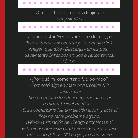
-¿Cuál es la pass de los doujinshi?
dengeki-plus
-¿Dónde están/veo los links de descarga?
Pues estos se encuentran justo debajo de la
imagen que dice «Descarga» en los post,
usualmente linkeados en uno o varios textos.
*Click*
-¿Por qué mi comentario fue borrado?
-Comentó algo en mala onda/critica NO
constructiva.
-Su comentario fue de «mega me da error
temporal, resuban pls». -.-
-Si su comentario fue en relación al rar, y este al
final no tenia problema alguno.
(Véase la situación de «Tengo problemas al
extraer..»~ que está citada en este mismo post
más arriba). Y no, NO tengo problemas en