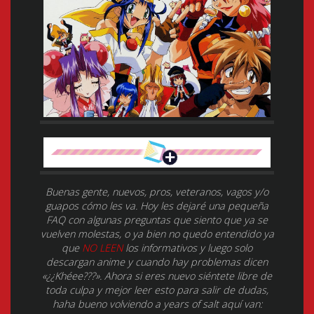
Buenas gente, nuevos, pros, veteranos, vagos y/o
guapos cómo les va. Hoy les dejaré una pequeña
FAQ con algunas preguntas que siento que ya se
vuelven molestas, o ya bien no quedo entendido ya
que
NO LEEN
los informativos y luego solo
descargan anime y cuando hay problemas dicen
«¿¿Khéee???». Ahora si eres nuevo siéntete libre de
toda culpa y mejor leer esto para salir de dudas,
haha bueno volviendo a years of salt aquí van: