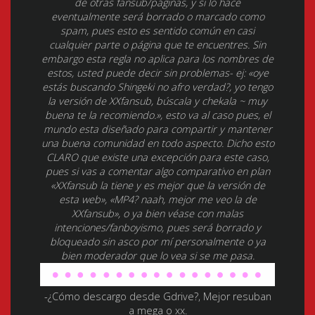
de otras fansub/páginas, y si lo hace
eventualmente será borrado o marcado como
spam, pues esto es sentido común en casi
cualquier parte o página que te encuentres. Sin
embargo esta regla no aplica para los nombres de
estos, usted puede decir sin problemas- ej: «oye
estás buscando Shingeki no afro verdad?, yo tengo
la versión de XXfansub, búscala y chekala ~ muy
buena te la recomiendo.», esto va al caso pues, el
mundo esta diseñado para compartir y mantener
una buena comunidad en todo aspecto. Dicho esto
CLARO que existe una excepción para este caso,
pues si vas a comentar algo comparativo en plan
«XXfansub la tiene y es mejor que la versión de
esta web», «MP4? naah, mejor me veo la de
XXfansub», o ya bien véase con malas
intenciones/fanboyismo, pues será borrado y
bloqueado sin asco por mí personalmente o ya
bien moderador que lo vea si se me pasa.
-¿Cómo descargo desde Gdrive?, Mejor resuban
a mega o xx.