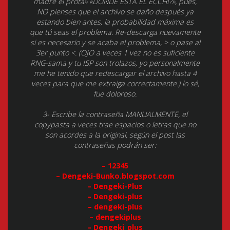
madre el prota» «DÓNDE ESTÁ EL ECCHI?», pues,
NO pienses que el archivo se daño después ya
estando bien antes, la probabilidad máxima es
que tú seas el problema. Re-descarga nuevamente
si es necesario y se acaba el problema, > o pase al
3er punto <. (OJO a veces 1 vez no es suficiente
RNG-sama y tu ISP son trolazos, yo personalmente
me he tenido que redescargar el archivo hasta 4
veces para que me extraiga correctamente.) lo sé,
fue doloroso.
3- Escribe la contraseña MANUALMENTE, el
copypasta a veces trae espacios o letras que no
son acordes a la original, según el post las
contraseñas podrán ser:
– 12345
– Dengeki-Bunko.blogspot.com
– Dengeki-Plus
– Dengeki-plus
– dengeki-plus
– dengekiplus
– Dengeki_plus