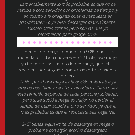
Lamentablemente lo más probable es que no se
resuba a otro servidor por problemas de tiempo, y
en cuanto a la pregunta pues la respuesta es
Jdownloader~ o ya bien descargar manualmente.
Existen otras formas pero son las que yo
recomiendo para google drive.
-Hmm mi descarga se queda en 99%, que tal si
mejor la re-suben nuevamente? / Hola, oye mega
ya tiene ciertos limites de descarga, que tal si
resuben todo a «gamefront» / >inserte servidor<
mejor?
1- No, por ahora mega es la opción más viable ya
que no nos fiamos de otros servidores. Claro pues
esto también depende de cada persona|uploader,
pero si se subió a mega es mejor no perder el
tiempo de pedir subida a otro servidor, ya que lo
más probable es que la respuesta sea negativa.
2- Si tienes algún limite de descarga en mega o
problema con algún archivo descargado