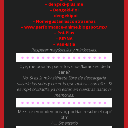
– dengeki-plus.me
– Dengeki-Poi
– dengekipoi
– Nomegustanlascontraseñas
– www.performance-anime.blogspot.mx/
– Poi-Plus
– REYNA
– Van-Eltia
Respetar mayúsculas y minúsculas.
-Oye, me podrías pasar los subs/karaokes de la
serie?
No. Si es la mkv siéntete libre de descargarla
sacarle los subs y hacer lo que quieras con ellos. Si
es mp4 olvidadlo, ya no están en nuestras datas ni
memorias.
-Me sale error «temporal», podrían resubir el cap?
lptm
^ … 5mentario