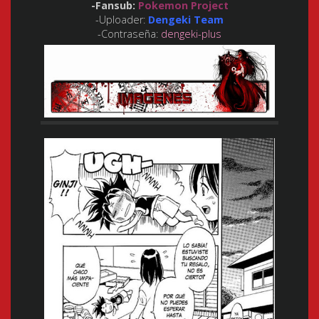
-Fansub:
Pokemon Project
-Uploader:
Dengeki Team
-Contraseña:
dengeki-plus