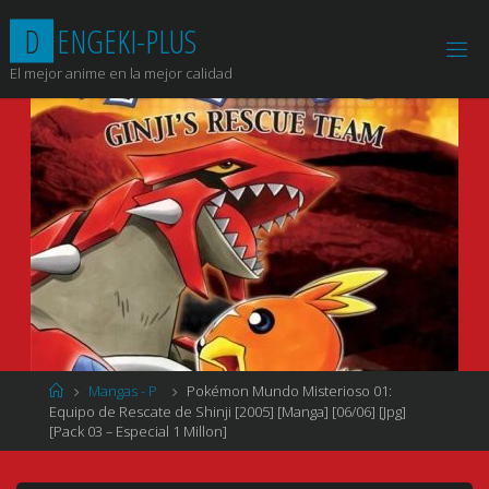
Saltar
D
E
N
G
E
K
I
-
P
L
U
S
al
contenido
El mejor anime en la mejor calidad
Página
Mangas - P
Pokémon Mundo Misterioso 01:
de
Equipo de Rescate de Shinji [2005] [Manga] [06/06] [Jpg]
Inicio
[Pack 03 – Especial 1 Millon]