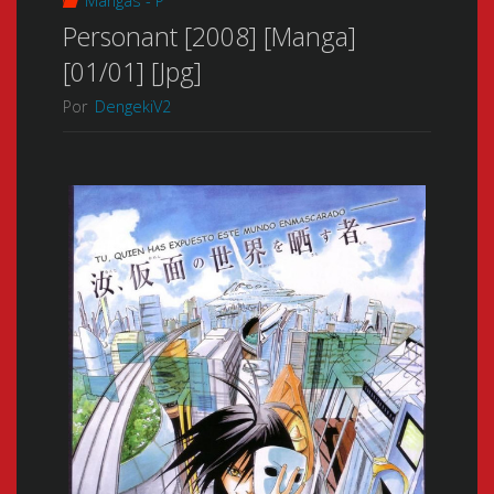
Mangas - P
Personant [2008] [Manga]
[01/01] [Jpg]
Por
DengekiV2