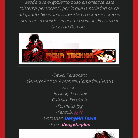
desde que el gobierno puso en práctica este
“sistema personant”, por lo que la sociedad se ha
adaptado. Sin embargo, existe un hombre como el
único en el mundo sin una personant: ¡El criminal
buscado Damore!
-Titulo: Personant
-Genero: Acción, Aventura, Comedia, Ciencia
Ficción.
-Hosting: Terabox
-Calidad: Excelente
-Formato: jpg
-Fansub:
¿¿??
-Uploader:
Dengeki Team
-Pass:
dengeki-plus