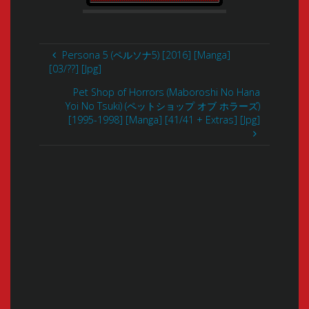
Persona 5 (ペルソナ5) [2016] [Manga]
[03/??] [Jpg]
Pet Shop of Horrors (Maboroshi No Hana
Yoi No Tsuki) (ペットショップ オブ ホラーズ)
[1995-1998] [Manga] [41/41 + Extras] [Jpg]