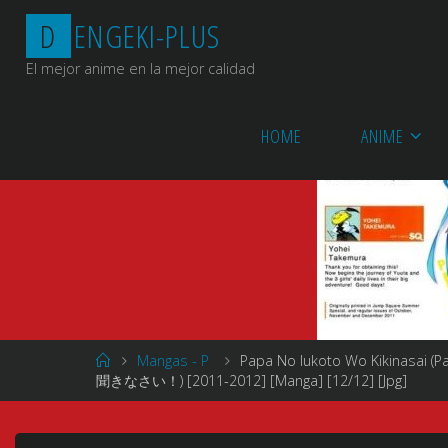
Saltar
D
E
N
G
E
K
I
-
P
L
U
S
al
contenido
El mejor anime en la mejor calidad
HOME
ANIME
Página
Mangas - P
Papa No Iukoto Wo Kikinasai (P
de
聞きなさい！) [2011-2012] [Manga] [12/12] [Jpg]
Inicio