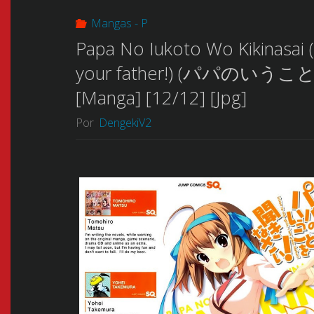
Mangas - P
Papa No Iukoto Wo Kikinasai (P
your father!) (パパのいう
[Manga] [12/12] [Jpg]
Por
DengekiV2