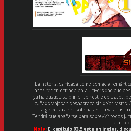
La historia, calificada como comedia romántic
años recién entrado en la universidad que de
ya ha pasado su primer semestre de clases, pe
cuñado viajaban desaparece sin dejar rastro. A
cargo de sus tres sobrinas. Sora va al institu
Tendrá que apañarse para sobrevivir todos jun
a las re
Nota:
El capitulo 03.5 esta en ingles, dis