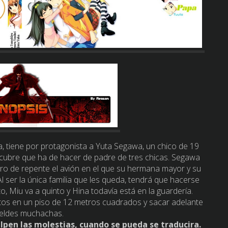
a, tiene por protagonista a Yuta Segawa, un chico de 19
scubre que ha de hacer de padre de tres chicas. Segawa
ro de repente el avión en el que su hermana mayor y su
l ser la única familia que les queda, tendrá que hacerse
to, Miu va a quinto y Hina todavía está en la guardería.
tos en un piso de 12 metros cuadrados y sacar adelante
beldes muchachas.
culpen las molestias, cuando se pueda se traducira.