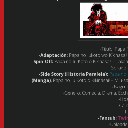
-Titulo:
Papa N
-Adaptación:
Papa no Iukoto wo Kikinasai
-Spin-Off:
Papa no Iu Koto o Kikinasai! – Taka
– Sorairo 
-Side Story (Historia Paralela):
Papa no 
(Manga)
, Papa no Iu Koto o Kikinasai! – Miu-s
Usagi 
-Genero:
Comedia, Drama, Ecchi,
-Hos
-Cali
-F
-Fansub:
Twin
-Uploader