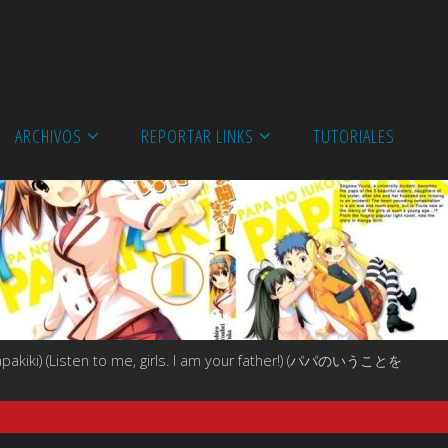
ARCHIVOS
REPORTAR LINKS
TUTORIALES
apakiki) (Listen to me, girls. I am your father!) (パパのいうことを