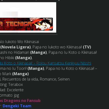
o Iukoto Wo Kikinasai
!
(Novela Ligera)
, Papa no Iukoto wo Kikinasai!
(TV)
nashi no Hidamari
(Manga)
, Papa no Iu Koto o Kikinasai!
no Hibiki
(Manga)
,
Iu Koto o Kikinasai! – Rojou Kansatsu Kenkyuu Nisshi
ama no Iu Toori!
(Manga)
, Papa no Iu Koto o Kikinasai! –
no Mark
(Manga)
 Recuentos de la vida, Romance, Seinen.
ting:
Terabox
dad:
Excelente
ormato:
jpg
s Dragons no Fansub
:
Dengeki Team