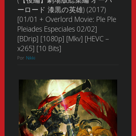
ーロード 漆黒の英雄) (2017)
[01/01 + Overlord Movie: Ple Ple
Pleiades Especiales 02/02]
[BDrip] [1080p] [Mkv] [HEVC –
x265] [10 Bits]
Por
Nikki