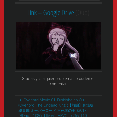
Link – Google Drive
(Ouo)
Gracias y cualquier problema no duden en
comentar.
Overlord Movie 01: Fushisha no Ou
(Overlord: The Undead King) (【前編】劇場版
総集編 オーバーロード 不死者の王) (2017)
[BDrip] [1080p] [Mkv] [HEVC – x265] [10