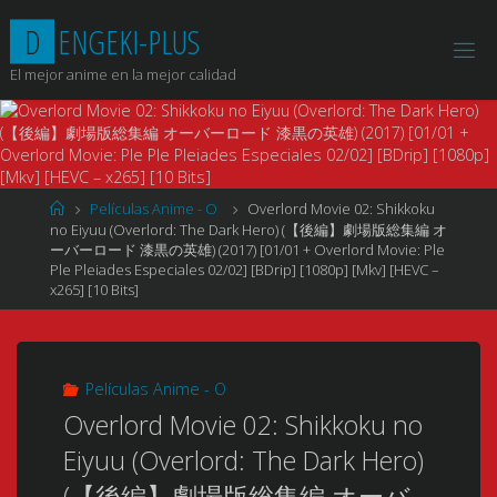
Saltar
D
E
N
G
E
K
I
-
P
L
U
S
al
contenido
El mejor anime en la mejor calidad
Página
Películas Anime - O
Overlord Movie 02: Shikkoku
de
no Eiyuu (Overlord: The Dark Hero) (【後編】劇場版総集編 オ
Inicio
ーバーロード 漆黒の英雄) (2017) [01/01 + Overlord Movie: Ple
Ple Pleiades Especiales 02/02] [BDrip] [1080p] [Mkv] [HEVC –
x265] [10 Bits]
Películas Anime - O
Overlord Movie 02: Shikkoku no
Eiyuu (Overlord: The Dark Hero)
(【後編】劇場版総集編 オーバ