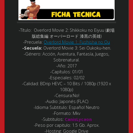
-Título:
Overlord Movie 2: Shikkoku no Eiyuu (劇場
版総集編 オーバーロード 漆黒の英雄)
-Precuela:
Overlord Movie 1: Fushisha no Ou
-Secuela:
Overlord Movie 3: Sei Oukoku-hen.
-Género:
Acción, Aventura, Fantasía, Juegos,
Sobrenatural.
-Año:
2017
-Capítulos:
01/01
-Especiales:
02/02
-Calidad:
BDrip HEVC – 10 Bits / 1080p (1920 x
1080p)
-Censura:
No!
-Audio:
Japonés (FLAC)
-Idioma Subtitulo:
Español Neutro
-Formato:
Mkv
-Subtitulos:
CanisLycaon
-Peso por capitulo:
1.5 Gb. Aprox.
-Hosting:
Google Drive