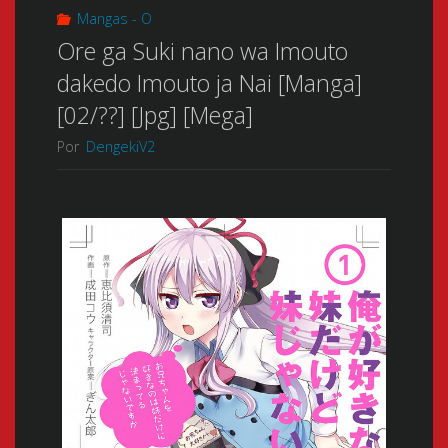
Mangas - O
Ore ga Suki nano wa Imouto
dakedo Imouto ja Nai [Manga]
[02/??] [Jpg] [Mega]
Por
DengekiV2