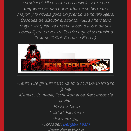
estudiantil. Ella escribió una novela sobre una
pequeña hermana que adora a su hermano
mayor, y la novela gana un premio de novela ligera.
Después de discutir el asunto, Yuu, su hermano
mayor, es quien se presenta como autor de una
novela ligera en vez de Suzuka bajo el seudónimo
Towano Chikai (Promesa Eterna).
-Titulo: Ore ga Suki nano wa Imouto dakedo Imouto
ja Nai
-Genero: Comedia, Ecchi, Romance, Recuentos de
la Vida.
-Hosting: Mega
-Calidad: Excelente
-Formato: jpg
-Uploader:
Dengeki Team
-Pass: dengeki-plus