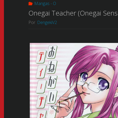
Mangas - O
Onegai Teacher (Onegai Sense
Por
DengekiV2