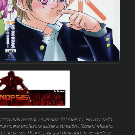
la cosa más normal y rutinaria del mundo. No hay nada
na nueva profesora asiste a su salón.. Kazami Mizuho.
 tiene ya sus 18 años, así que descubre la verdadera