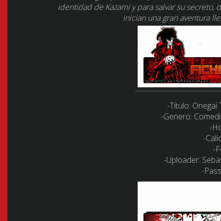
identidad de Kazami y para salvar su secreto,
inician una gran aventura ll
-Titulo:
Onegai 
-Genero:
Comedia
-Ho
-Cali
-F
-Uploader:
Seba
-Pass