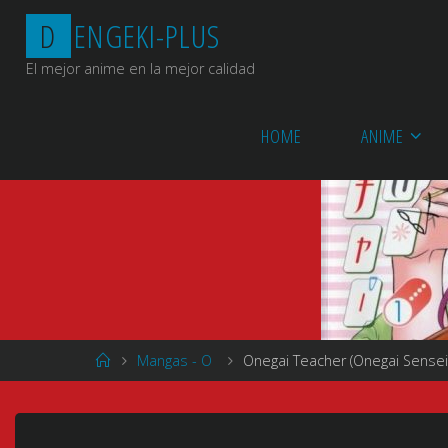
Saltar
D
E
N
G
E
K
I
-
P
L
U
S
al
contenido
El mejor anime en la mejor calidad
HOME
ANIME
Página
Mangas - O
Onegai Teacher (Onegai Sensei)
de
Inicio