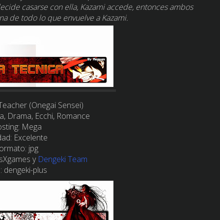
 decide casarse con ella, Kazami accede, entonces ambos
ena de todo lo que envuelve a Kazami.
Teacher (Onegai Sensei)
, Drama, Ecchi, Romance
sting:
Mega
dad:
Excelente
ormato:
jpg
sXgames y
Dengeki Team
: dengeki-plus