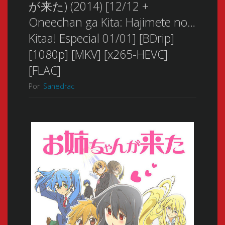
が来た) (2014) [12/12 +
Oneechan ga Kita: Hajimete no…
Kitaa! Especial 01/01] [BDrip]
[1080p] [MKV] [x265-HEVC]
[FLAC]
Por
Sanedrac