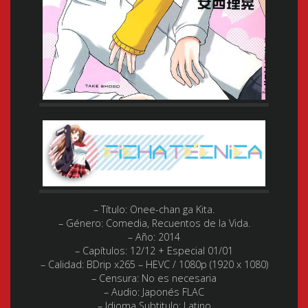
– Título: Onee-chan ga Kita.
– Género:
Comedia, Recuentos de la Vida.
– Año:
2014
– Capítulos:
12/12 + Especial 01/01
– Calidad:
BDrip x265 – HEVC / 1080p (1920 x 1080)
– Censura: No es necesaria
– Audio:
Japonés FLAC
– Idioma Subtitulo:
Latino