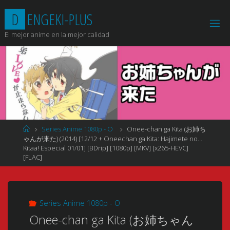
Saltar
D
E
N
G
E
K
I
-
P
L
U
S
al
contenido
El mejor anime en la mejor calidad
Página
Series Anime 1080p - O
Onee-chan ga Kita (お姉ち
de
ゃんが来た) (2014) [12/12 + Oneechan ga Kita: Hajimete no…
Inicio
Kitaa! Especial 01/01] [BDrip] [1080p] [MKV] [x265-HEVC]
[FLAC]
Series Anime 1080p - O
Onee-chan ga Kita (お姉ちゃん