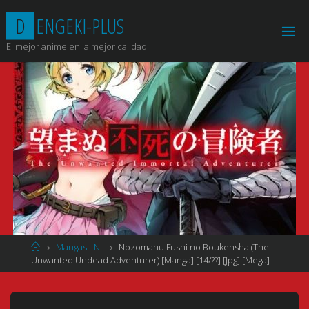
Saltar
D
E
N
G
E
K
I
-
P
L
U
S
al
contenido
El mejor anime en la mejor calidad
Página
Mangas - N
Nozomanu Fushi no Boukensha (The
de
Unwanted Undead Adventurer) [Manga] [14/??] [Jpg] [Mega]
Inicio