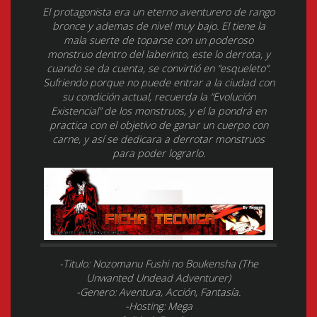
El protagonista era un eterno aventurero de rango
bronce y ademas de nivel muy bajo. El tiene la
mala suerte de toparse con un poderoso
monstruo dentro del laberinto, este lo derrota, y
cuando se da cuenta, se convirtió en “esqueleto”.
Sufriendo porque no puede entrar a la ciudad con
su condición actual, recuerda la “Evolución
Existencial” de los monstruos, y el la pondrá en
practica con el objetivo de ganar un cuerpo con
carne, y así se dedicara a derrotar monstruos
para poder lograrlo.
-Titulo: Nozomanu Fushi no Boukensha (The
Unwanted Undead Adventurer)
-Genero: Aventura, Acción, Fantasía.
-Hosting: Mega