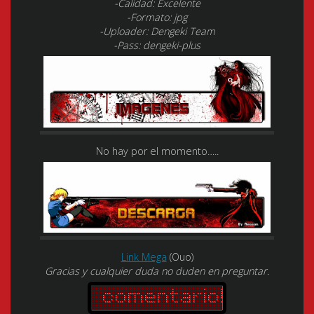
-Calidad: Excelente
-Formato: jpg
-Uploader: Dengeki Team
-Pass: dengeki-plus
No hay por el momento…..
Link Mega
(Ouo)
Gracias y cualquier duda no duden en preguntar.