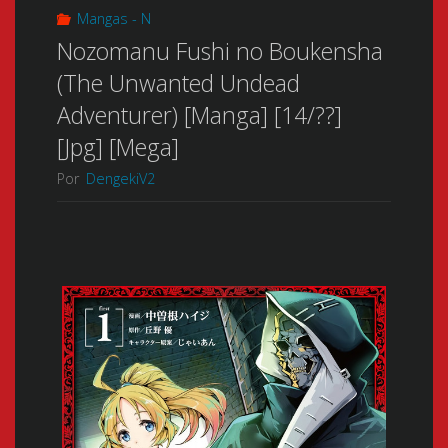
Mangas - N
Nozomanu Fushi no Boukensha
(The Unwanted Undead
Adventurer) [Manga] [14/??]
[Jpg] [Mega]
Por
DengekiV2