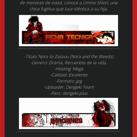
de menores de edad, conoce a Umino Shiori, una
chica fugitiva que luce idéntica a su hija.
-Titulo: Nora to Zassou (Nora and the Weeds)
-Genero: Drama, Recuentos de la vida.
-Hosting: Mega
-Calidad: Excelente
-Formato: jpg
-Uploader: Dengeki Team
-Pass: dengeki-plus