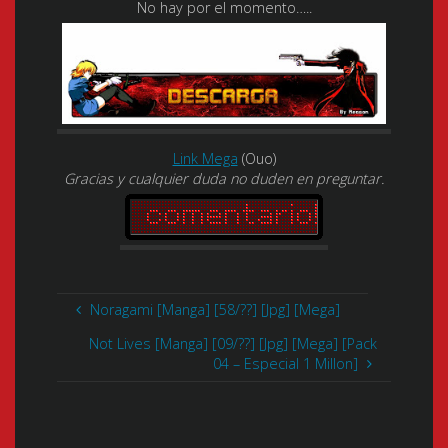
No hay por el momento…..
Link Mega
(Ouo)
Gracias y cualquier duda no duden en preguntar.
Noragami [Manga] [58/??] [Jpg] [Mega]
Not Lives [Manga] [09/??] [Jpg] [Mega] [Pack
04 – Especial 1 Millon]