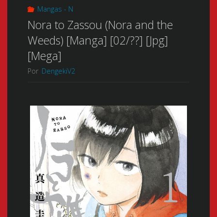
Mangas - N
Nora to Zassou (Nora and the
Weeds) [Manga] [02/??] [Jpg]
[Mega]
Por
DengekiV2