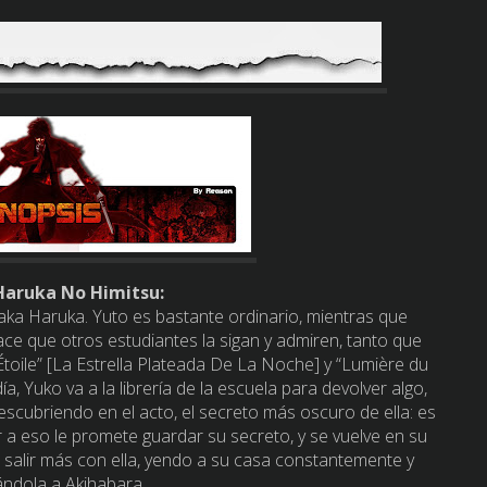
aruka No Himitsu:
aka Haruka. Yuto es bastante ordinario, mientras que
 hace que otros estudiantes la sigan y admiren, tanto que
oile” [La Estrella Plateada De La Noche] y “Lumière du
día, Yuko va a la librería de la escuela para devolver algo,
cubriendo en el acto, el secreto más oscuro de ella: es
 a eso le promete guardar su secreto, y se vuelve en su
 salir más con ella, yendo a su casa constantemente y
dola a Akihabara.