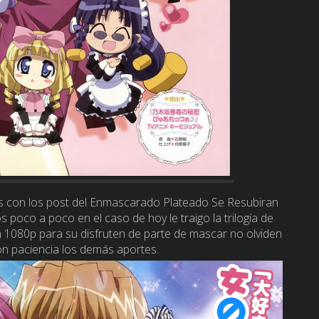
 con los post del Enmascarado Plateado Se Resubiran
poco a poco en el caso de hoy le traigo la trilogía de
 1080p para su disfruten de parte de mascar no olviden
n paciencia los demás aportes.