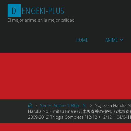
Saltar
D
E
N
G
E
K
I
-
P
L
U
S
al
contenido
El mejor anime en la mejor calidad
HOME
ANIME
Página
Series Anime 1080p - N
Nogizaka Haruka N
de
Haruka No Himitsu Finale (乃木坂春香の秘密,
Inicio
2009-2012) Trilogía Completa [12/12 +12/12 + 04/04] [