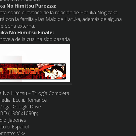
a No Himitsu Purezza:
trata sobre el avance de la relación de Haruka Nogizaka
á con la familia y las Maid de Haruka, además de alguna
persona externa.
ka No Himitsu Finale:
 novela de la cual ha sido basada.
No Himitsu – Trilogía Completa.
dia, Ecchi, Romance.
 Mega, Google Drive
BD (1980x1080p)
dio:
Japones
itulo
: Español
ormato
: Mkv