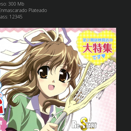
eso:
300 Mb
l Enmascarado Plateado
Pass: 12345