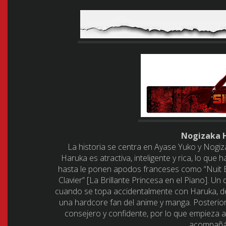
Nogizaka H
La historia se centra en Ayase Yuko y Nogiz
Haruka es atractiva, inteligente y rica, lo que
hasta le ponen apodos franceses como “Nuit Ét
Clavier” [La Brillante Princesa en el Piano]. Un 
cuando se topa accidentalmente con Haruka, des
una hardcore fan del anime y manga. Posterior
consejero y confidente, por lo que empieza a
acompañán