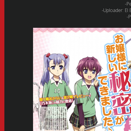
-P
-Uploader: E
-