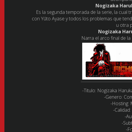
Nogizaka Haruk
Es la segunda temporada de la serie, la cual 
con Yūto Ayase y todos los problemas que tendr
u otra 
Nogizaka Haru
Narra el arco final de la
-Titulo:
Nogizaka Haruka 
-Genero:
Come
-Hosting
:
-Calidad:
-Au
-Subt
-F