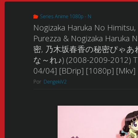
Series Anime 1080p - N
Nogizaka Haruka No Himitsu,
Purezza & Nogizaka Haruk
密, 乃木坂春香の秘密ぴゃあ
な～れ♪) (2008-2009-2012) Tri
04/04] [BDrip] [1080p] [Mkv] 
Por
DengekiV2