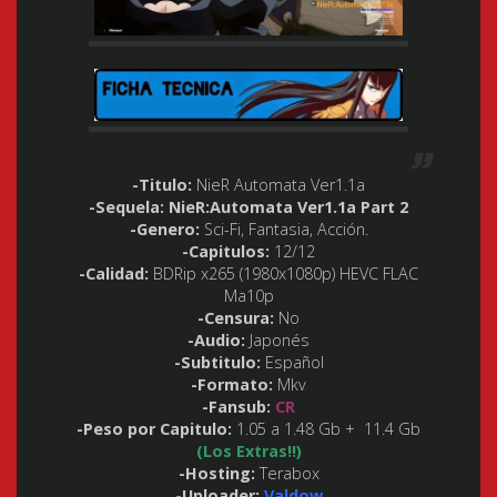
-Titulo:
NieR Automata Ver1.1a
-Sequela: NieR:Automata Ver1.1a Part 2
-Genero:
Sci-Fi, Fantasia, Acción.
-Capitulos:
12/12
-Calidad:
BDRip x265 (1980x1080p) HEVC FLAC
Ma10p
-Censura:
No
-Audio:
Japonés
-Subtitulo:
Español
-Formato:
Mkv
-Fansub:
CR
-Peso por Capitulo:
1.05 a 1.48 Gb + 11.4 Gb
(Los Extras!!)
-Hosting:
Terabox
-Uploader:
Valdow