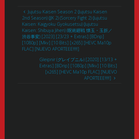
Jujutsu Kaisen Season 2 (Jujutsu Kaisen
2nd Season) (JJK 2) (Sorcery Fight 2) (Jujutsu
Kaisen: Kaigyoku Gyokusetsu) (Jujutsu
Kaisen: Shibuya Jihen) (呪術廻戦 懐玉・玉折／
渋谷事変) [2023] [23/23 + Extras] [BDrip]
[1080p] [Mkv] [10 Bits] [x265] [HEVC Ma10p
FLAC] [NUEVO APORTEEE!!!!!]
Gleipnir (グレイプニル) [2020] [13/13 +
Extras] [BDrip] [1080p] [Mkv] [10 Bits]
[x265] [HEVC Ma10p FLAC] [NUEVO
APORTEEE!!!!!]