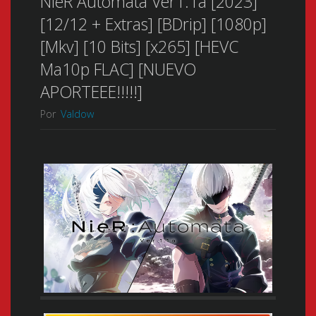
NieR Automata Ver1.1a [2023]
[12/12 + Extras] [BDrip] [1080p]
[Mkv] [10 Bits] [x265] [HEVC
Ma10p FLAC] [NUEVO
APORTEEE!!!!!]
Por
Valdow