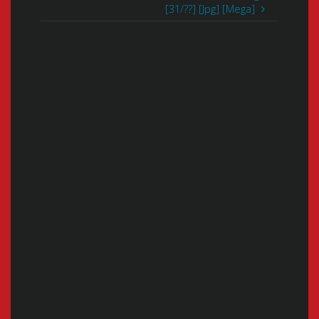
[31/??] [Jpg] [Mega]