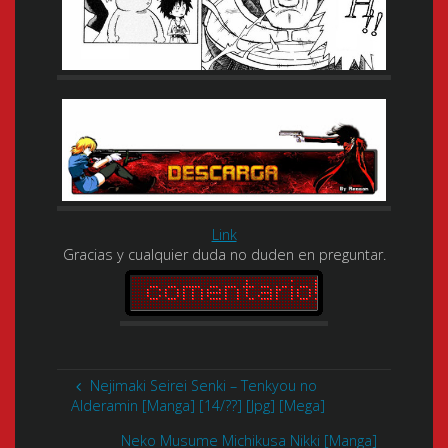
Link
Gracias y cualquier duda no duden en preguntar.
Nejimaki Seirei Senki – Tenkyou no
Alderamin [Manga] [14/??] [Jpg] [Mega]
Neko Musume Michikusa Nikki [Manga]