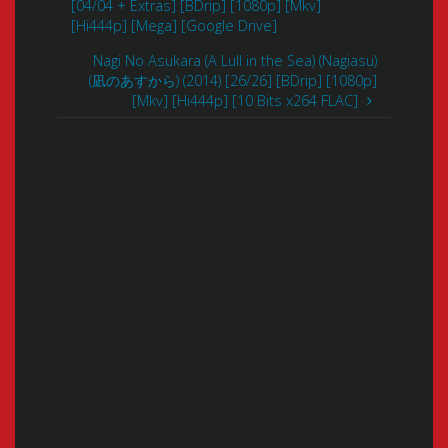
[04/04 + Extras] [BDrip] [1080p] [Mkv]
[Hi444p] [Mega] [Google Drive]
Nagi No Asukara (A Lull in the Sea) (Nagiasu)
(凪のあすから) (2014) [26/26] [BDrip] [1080p]
[Mkv] [Hi444p] [10 Bits x264 FLAC]