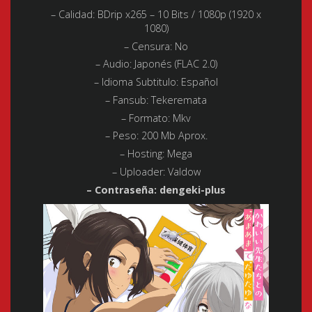
– Calidad:
BDrip x265 – 10 Bits / 1080p (1920 x
1080)
– Censura: No
– Audio:
Japonés (FLAC 2.0)
– Idioma Subtitulo:
Español
– Fansub: Tekeremata
– Formato:
Mkv
– Peso:
200 Mb Aprox.
– Hosting:
Mega
– Uploader:
Valdow
– Contraseña: dengeki-plus