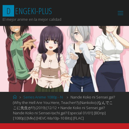
Saltar
D
E
N
G
E
K
I
-
P
L
U
S
al
contenido
El mejor anime en la mejor calidad
Página
Series Anime 1080p - N
Nande Koko ni Sensei ga!?
de
(Why the Hell Are You Here, Teacher!?) (Nankoko) (なんでこ
Inicio
こに先生が!?) (2019) [12/12 + Nande Koko ni Sensei ga!?
Nande Koko ni Sensei-tachi ga!? Especial 01/01] [BDrip]
[1080p] [Mkv] [HEVC-Ma10p-10 Bits] [FLAC]