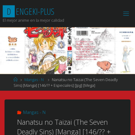
Saltar
D
E
N
G
E
K
I
-
P
L
U
S
al
contenido
El mejor anime en la mejor calidad
Página
Mangas - N
Nanatsu no Taizai (The Seven Deadly
de
Sins) [Manga] [146/?? + Especiales] [Jpg] [Mega]
Inicio
Mangas - N
Nanatsu no Taizai (The Seven
Deadly Sins) [Manga] [146/?? +