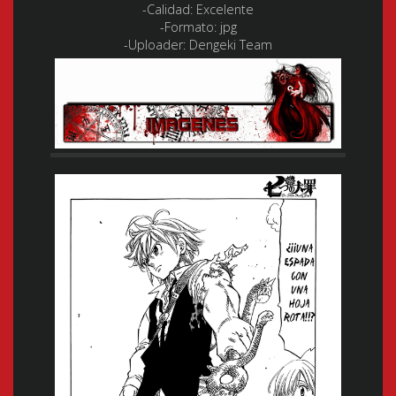
-Calidad:
Excelente
-Formato:
jpg
-Uploader:
Dengeki Team