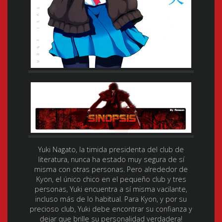
Yuki Nagato, la timida presidenta del club de
literatura, nunca ha estado muy segura de sí
misma con otras personas. Pero alrededor de
Kyon, el único chico en el pequeño club y tres
personas, Yuki encuentra a sí misma vacilante,
incluso más de lo habitual. Para Kyon, y por su
precioso club, Yuki debe encontrar su confianza y
dejar que brille su personalidad verdadera!