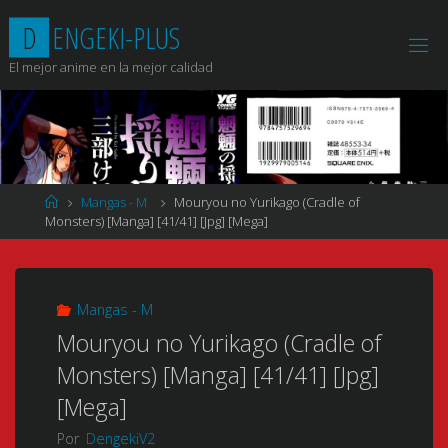
Saltar
D
E
N
G
E
K
I
-
P
L
U
S
al
contenido
El mejor anime en la mejor calidad
Página
Mangas - M
Mouryou no Yurikago (Cradle of
de
Monsters) [Manga] [41/41] [Jpg] [Mega]
Inicio
Mangas - M
Mouryou no Yurikago (Cradle of
Monsters) [Manga] [41/41] [Jpg]
[Mega]
Por
DengekiV2