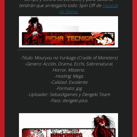
tendrán que arriesgarlo todo. Spin Off de
Hoozuki
no Shima.
-Titulo: Mouryou no Yurikago (Cradle of Monsters)
-Genero: Acción, Drama, Ecchi, Sobrenatural,
Horror, Misterio.
-Hosting: Mega
-Calidad: Excelente
-Formato: jpg
-Uploader: SebasXgames y Dengeki Team
-Pass: dengeki-plus