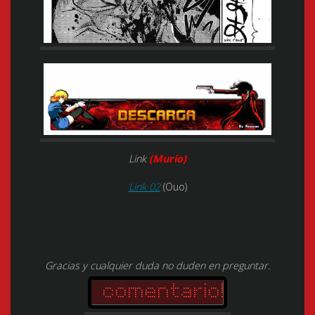
Link
(Murio)
Link 02
(Ouo)
Gracias y cualquier duda no duden en preguntar.