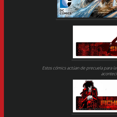
Estos cómics actúan de precuela para la 
acontec