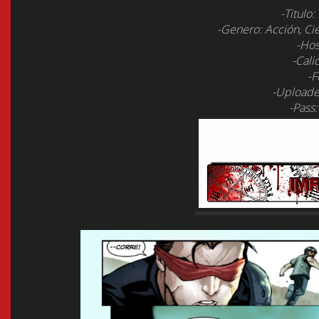
-Titulo
-Genero: Acción, Cie
-Hos
-Cali
-F
-Uploade
-Pass