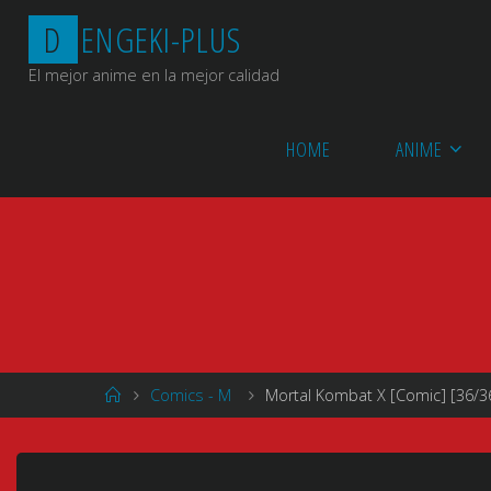
Saltar
D
E
N
G
E
K
I
-
P
L
U
S
al
contenido
El mejor anime en la mejor calidad
HOME
ANIME
Página
Comics - M
Mortal Kombat X [Comic] [36/36
de
Inicio