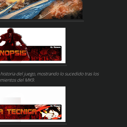
historia del juego, mostrando lo sucedido tras los
imientos del MK9.