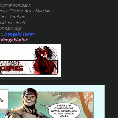
: Mortal Kombat X
ncia Ficción, Artes Marciales.
ting: Terabox
dad: Excelente
ormato: jpg
r:
Dengeki Team
:
dengeki-plus