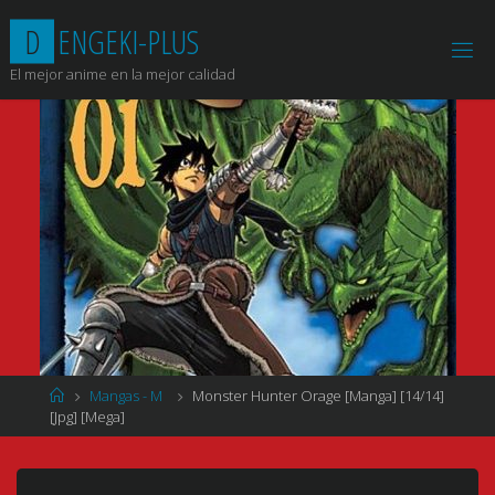
Saltar
D
E
N
G
E
K
I
-
P
L
U
S
al
contenido
El mejor anime en la mejor calidad
Página
Mangas - M
Monster Hunter Orage [Manga] [14/14]
de
[Jpg] [Mega]
Inicio