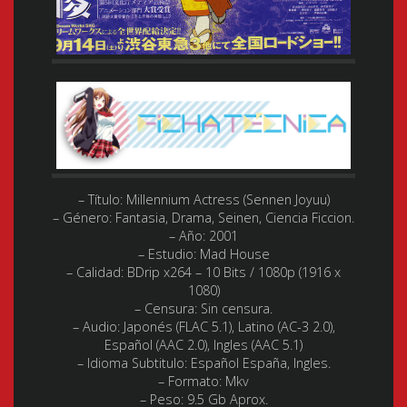
– Título: Millennium Actress (Sennen Joyuu)
– Género:
Fantasia, Drama, Seinen, Ciencia Ficcion.
– Año:
2001
– Estudio:
Mad House
– Calidad:
BDrip x264 – 10 Bits / 1080p (1916 x
1080)
– Censura: Sin censura.
– Audio:
Japonés (FLAC 5.1), Latino (AC-3 2.0),
Español (AAC 2.0), Ingles (AAC 5.1)
– Idioma Subtitulo:
Español España, Ingles.
– Formato:
Mkv
– Peso:
9.5 Gb Aprox.