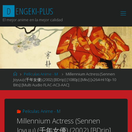
Saltar
D
E
N
G
E
K
I
-
P
L
U
S
al
contenido
El mejor anime en la mejor calidad
Página
Películas Anime - M
Millennium Actress (Sennen
de
Joyuu) (千年女優) (2002) [BDrip] [1080p] [Mkv] [x264-Hi10p-10
Inicio
Bits] [Multi Audio FLAC-AC3-AAC]
Películas Anime - M
Millennium Actress (Sennen
Joyuu) (千年女優) (2002) [BDrip]