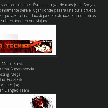
 y entretenimiento. Éste es el lugar de trabajo de Shogo
óximamente será el lugar donde pasará una dura prueba
o que azota la ciudad, dejándolo atrapado junto a otros
n subterráneo en que viajaba.
:
Metro Survive
ama, Supervivencia
sting:
Mega
dad:
Excelente
ormato:
jpg
er:
Dengeki Team