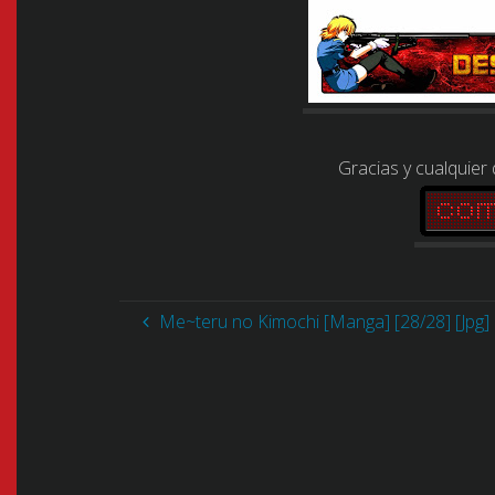
Gracias y cualquier
Me~teru no Kimochi [Manga] [28/28] [Jpg]