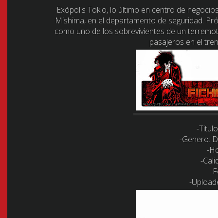
Exópolis Tokio, lo último en centro de negocios
Mishima, en el departamento de seguridad. Pr
como uno de los sobrevivientes de un terremot
pasajeros en el tre
-Titulo
-Genero:
Dr
-Ho
-Cali
-F
-Upload