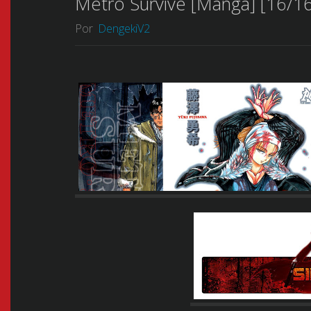
Metro Survive [Manga] [16/16
Por
DengekiV2