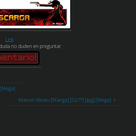
Link
 duda no duden en preguntar.
 [Mega]
Maison Ikkoku [Manga] [52/??] [Jpg] [Mega]