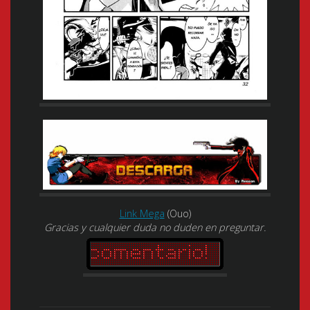
Link Mega
(Ouo)
Gracias y cualquier duda no duden en preguntar.