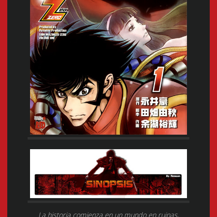
La historia comienza en un mundo en ruinas,