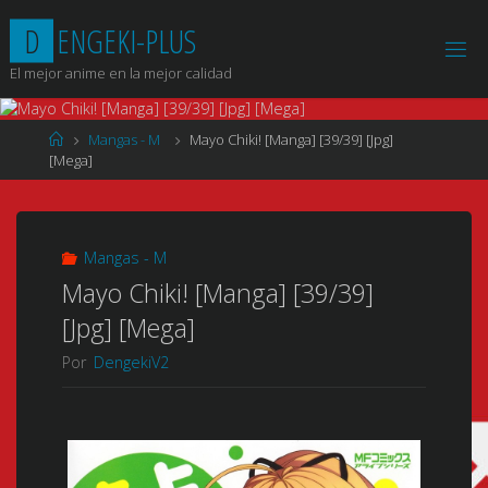
Saltar
D
E
N
G
E
K
I
-
P
L
U
S
al
contenido
El mejor anime en la mejor calidad
Página
Mangas - M
Mayo Chiki! [Manga] [39/39] [Jpg]
de
[Mega]
Inicio
Mangas - M
Mayo Chiki! [Manga] [39/39]
[Jpg] [Mega]
Por
DengekiV2